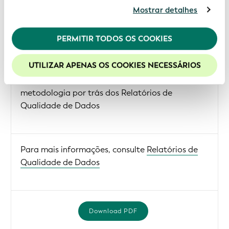
website você estará concordando com nossos
Mostrar detalhes
cookies. Consulte informações adicionais em nossa
Política de Privacidade
.
Dicionário do Relatório de Qualidade de Dados
PERMITIR TODOS OS COOKIES
v.3.0
Recomendamos a habilitação de cookies para uma
melhor experiência em nosso site.
UTILIZAR APENAS OS COOKIES NECESSÁRIOS
PDF
- O dicionário do Relatório de Qualidade de
Dados fornece detalhes relacionados à
metodologia por trás dos Relatórios de
Qualidade de Dados
Para mais informações, consulte
Relatórios de
Qualidade de Dados
Download PDF