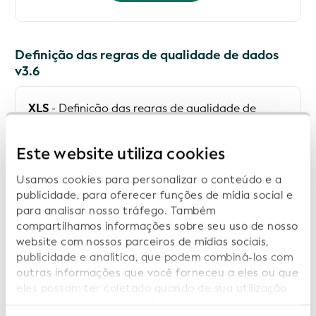
Definição das regras de qualidade de dados
v3.6
XLS
- Definição das regras de qualidade de
dados usadas no instrumento de pré-verificação
e nas verificações diárias da GLEIF
Este website utiliza cookies
Usamos cookies para personalizar o conteúdo e a
publicidade, para oferecer funções de mídia social e
Para mais informações, consulte
Verificações de
para analisar nosso tráfego. Também
Qualidade de Dados
compartilhamos informações sobre seu uso de nosso
website com nossos parceiros de mídias sociais,
publicidade e analítica, que podem combiná-los com
outras informações que você forneceu a eles ou que
eles possam ter coletado quando de sua utilização
Download XLS
de seus serviços. Ao continuar a utilizar nosso