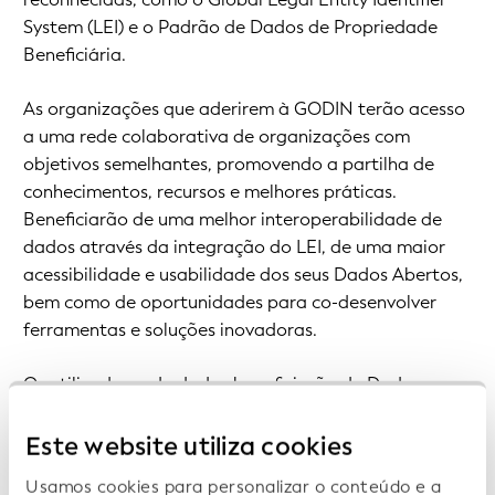
System (LEI) e o Padrão de Dados de Propriedade
Beneficiária.
As organizações que aderirem à GODIN terão acesso
a uma rede colaborativa de organizações com
objetivos semelhantes, promovendo a partilha de
conhecimentos, recursos e melhores práticas.
Beneficiarão de uma melhor interoperabilidade de
dados através da integração do LEI, de uma maior
acessibilidade e usabilidade dos seus Dados Abertos,
bem como de oportunidades para co-desenvolver
ferramentas e soluções inovadoras.
Os utilizadores de dados beneficiarão de Dados
Abertos mais interligados e de alta qualidade,
dotando as empresas das ferramentas necessárias
Este website utiliza cookies
para explorar todo o seu potencial — impulsionando
Usamos cookies para personalizar o conteúdo e a
a inovação e promovendo um mercado mais