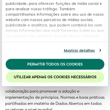
publicidade, para oferecer funções de mídia social e
informado, transparente e responsável.
para analisar nosso tráfego. Também
compartilhamos informações sobre seu uso de nosso
Carta Internacional de Dados Abertos
website com nossos parceiros de mídias sociais,
publicidade e analítica, que podem combiná-los com
Em janeiro de 2016, a GLEIF subscreveu formalmente
outras informações que você forneceu a eles ou que
eles possam ter coletado quando de sua utilização
a Carta Internacional de Dados Abertos. A Carta
de seus serviços. Ao continuar a utilizar nosso
define dados abertos como «dados digitais
website você estará concordando com nossos
disponibilizados com as características técnicas e
Mostrar detalhes
cookies. Consulte informações adicionais em nossa
legais necessárias para que possam ser livremente
Política de Privacidade
.
utilizados, reutilizados e redistribuídos por qualquer
PERMITIR TODOS OS COOKIES
Recomendamos a habilitação de cookies para uma
pessoa, a qualquer momento e em qualquer lugar».
melhor experiência em nosso site.
UTILIZAR APENAS OS COOKIES NECESSÁRIOS
O objetivo geral da Carta Internacional de Dados
Abertos é fomentar uma maior coerência e
colaboração para promover a adoção e
implementação de princípios, Normas e boas práticas
partilhadas em matéria de Dados Abertos em todos
os setores a nível mundial.