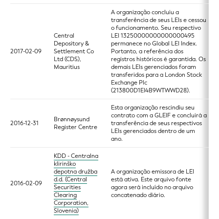
A organização concluiu a
transferência de seus LEIs e cessou
o funcionamento. Seu respectivo
Central
LEI 13250000000000000495
Depository &
permanece no Global LEI Index.
2017-02-09
Settlement Co
Portanto, a referência dos
Ltd (CDS),
registros históricos é garantida. Os
Mauritius
demais LEIs gerenciados foram
transferidos para a London Stock
Exchange Plc
(213800D1EI4B9WTWWD28).
Esta organização rescindiu seu
contrato com a GLEIF e concluirá a
Brønnøysund
2016-12-31
transferência de seus respectivos
Register Centre
LEIs gerenciados dentro de um
ano.
KDD - Centralna
klirinško
depotna družba
A organização emissora de LEI
d.d. (Central
está ativa. Este arquivo fonte
2016-02-09
Securities
agora será incluído no arquivo
Clearing
concatenado diário.
Corporation,
Slovenia)