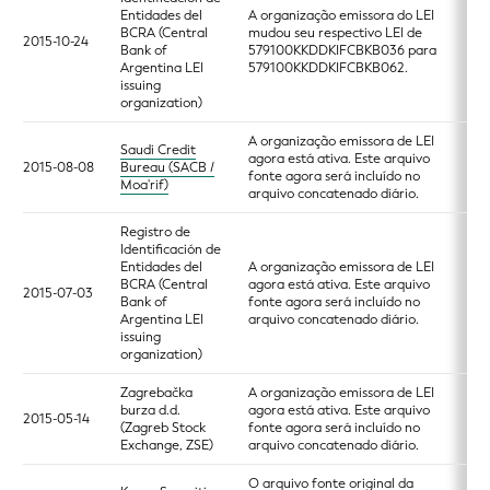
Entidades del
A organização emissora do LEI
BCRA (Central
mudou seu respectivo LEI de
2015-10-24
Bank of
579100KKDDKIFCBKB036 para
Argentina LEI
579100KKDDKIFCBKB062.
issuing
organization)
A organização emissora de LEI
Saudi Credit
agora está ativa. Este arquivo
2015-08-08
Bureau (SACB /
fonte agora será incluído no
Moa'rif)
arquivo concatenado diário.
Registro de
Identificación de
Entidades del
A organização emissora de LEI
BCRA (Central
agora está ativa. Este arquivo
2015-07-03
Bank of
fonte agora será incluído no
Argentina LEI
arquivo concatenado diário.
issuing
organization)
Zagrebačka
A organização emissora de LEI
burza d.d.
agora está ativa. Este arquivo
2015-05-14
(Zagreb Stock
fonte agora será incluído no
Exchange, ZSE)
arquivo concatenado diário.
O arquivo fonte original da