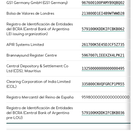
GS1 Germany GmbH (GS1 Germany)
967600100PAMYB9QBQ02
Bolsa de Valores de Londres
213800D1EI4B9WTWWD28
Registro de Identificación de Entidades
del BCRA (Central Bank of Argentina
579100KKDDKIFCBKB062
LEI issuing organization)
APIR Systems Limited
261700K5E45DJCF5Z735
Brønnøysund Register Centre
5967007LIEEXZX4LPK21
Central Depository & Settlement Co
13250000000000000495
Ltd (CDS), Mauritius
Clearing Corporation of India Limited
335800CNVQFGRCP1PR55
(CCIL)
Registro Mercantil del Reino de España
95980000000000000000
Registro de Identificación de Entidades
del BCRA (Central Bank of Argentina
579100KKDDKIFCBKB036
pre-LOU)