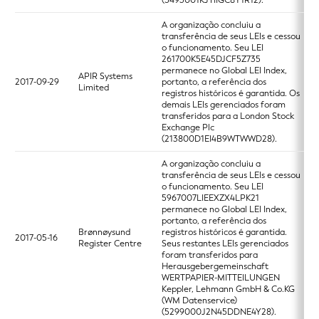
A organização concluiu a
transferência de seus LEIs e cessou
o funcionamento. Seu LEI
261700K5E45DJCF5Z735
permanece no Global LEI Index,
APIR Systems
2017-09-29
portanto, a referência dos
Limited
registros históricos é garantida. Os
demais LEIs gerenciados foram
transferidos para a London Stock
Exchange Plc
(213800D1EI4B9WTWWD28).
A organização concluiu a
transferência de seus LEIs e cessou
o funcionamento. Seu LEI
5967007LIEEXZX4LPK21
permanece no Global LEI Index,
portanto, a referência dos
Brønnøysund
registros históricos é garantida.
2017-05-16
Register Centre
Seus restantes LEIs gerenciados
foram transferidos para
Herausgebergemeinschaft
WERTPAPIER-MITTEILUNGEN
Keppler, Lehmann GmbH & Co.KG
(WM Datenservice)
(5299000J2N45DDNE4Y28).