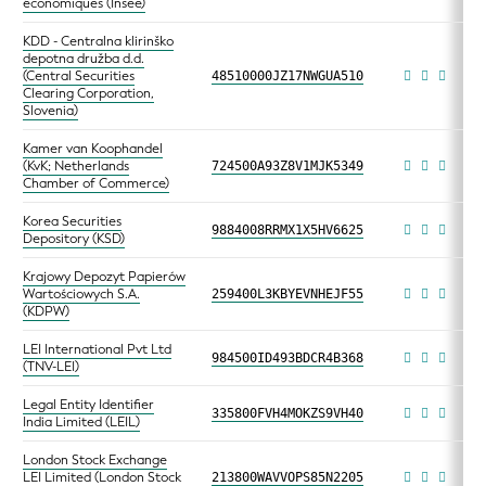
économiques (Insee)
KDD - Centralna klirinško
depotna družba d.d.
(Central Securities
48510000JZ17NWGUA510
Clearing Corporation,
Slovenia)
Kamer van Koophandel
(KvK; Netherlands
724500A93Z8V1MJK5349
Chamber of Commerce)
Korea Securities
9884008RRMX1X5HV6625
Depository (KSD)
Krajowy Depozyt Papierów
Wartościowych S.A.
259400L3KBYEVNHEJF55
(KDPW)
LEI International Pvt Ltd
984500ID493BDCR4B368
(TNV-LEI)
Legal Entity Identifier
335800FVH4MOKZS9VH40
India Limited (LEIL)
London Stock Exchange
LEI Limited (London Stock
213800WAVVOPS85N2205