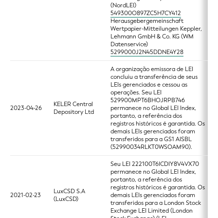
(NordLEI)
549300O897ZC5H7CY412
Herausgebergemeinschaft
Wertpapier-Mitteilungen Keppler,
Lehmann GmbH & Co. KG (WM
Datenservice)
5299000J2N45DDNE4Y28
A organização emissora de LEI
concluiu a transferência de seus
LEIs gerenciados e cessou as
operações. Seu LEI
529900MPT6BHOJRPB746
KELER Central
2023-04-26
permanece no Global LEI Index,
Depository Ltd
portanto, a referência dos
registros históricos é garantida. Os
demais LEIs gerenciados foram
transferidos para a GS1 AISBL
(52990034RLKT0WSOAM90).
Seu LEI 222100T6ICDIY8V4VX70
permanece no Global LEI Index,
portanto, a referência dos
registros históricos é garantida. Os
LuxCSD S.A
2021-02-23
demais LEIs gerenciados foram
(LuxCSD)
transferidos para a London Stock
Exchange LEI Limited (London