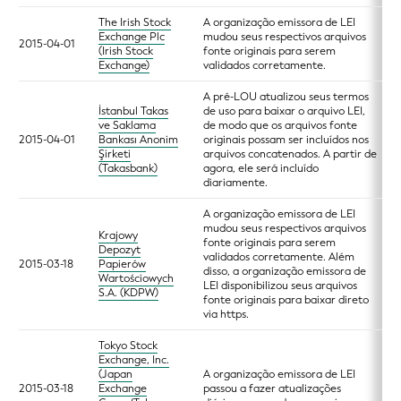
The Irish Stock
A organização emissora de LEI
Exchange Plc
mudou seus respectivos arquivos
2015-04-01
(Irish Stock
fonte originais para serem
Exchange)
validados corretamente.
A pré-LOU atualizou seus termos
İstanbul Takas
de uso para baixar o arquivo LEI,
ve Saklama
de modo que os arquivos fonte
2015-04-01
Bankası Anonim
originais possam ser incluídos nos
Şirketi
arquivos concatenados. A partir de
(Takasbank)
agora, ele será incluído
diariamente.
A organização emissora de LEI
mudou seus respectivos arquivos
Krajowy
fonte originais para serem
Depozyt
validados corretamente. Além
2015-03-18
Papierów
disso, a organização emissora de
Wartościowych
LEI disponibilizou seus arquivos
S.A. (KDPW)
fonte originais para baixar direto
via https.
Tokyo Stock
Exchange, Inc.
(Japan
A organização emissora de LEI
2015-03-18
Exchange
passou a fazer atualizações