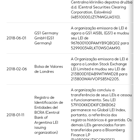
Centralna klirinško depotna družba
d.d. (Central Securities Clearing
Corporation, Eslovênia)
(48510000JZ17NWGUA510).
A organização emissora de LEI é
GS1 Germany
agora a GS1 AISBL (GS1) e mudou
2018-06-01
GmbH (GS1
seu LEI de
Germany)
967600100PAMYB9QBQ02 para
52990034RLKT0WSOAM90.
A Organização emissora de LEI é
agora a London Stock Exchange
Bolsa de Valores
2018-02-06
LEI Limited e mudou seu LEI de
de Londres
213800D1EI4B9WTWWD28 para
213800WAVVOPS85N2205.
A organização concluiu a
transferência de seus LEIs e cessou
Registro de
o funcionamento. Seu LEI
Identificación de
579100KKDDKIFCBKB062
Entidades del
permanece no Global LEI Index,
BCRA (Central
2018-01-11
portanto, a referência dos
Bank of
registros históricos é garantida. Os
Argentina LEI
demais LEIs gerenciados foram
issuing
transferidos para a Bloomberg
organization)
Finance LP
(5493001KJTIIGC8Y1R12).