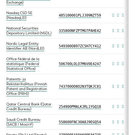
Exchange)
Nasdaq CSD SE
485100001PLJJ09NZT59
(NasdaqLEI)
National Securities
335800NFZPTMGTPAHE42
Depository Limited (NSDL)
Nordic Legal Entity
549300O897ZC5H7CY412
Identifier AB (NordLEI)
Office fédéral de la
statistique (Federal
506700LOLO7M6V0E4247
Statistical Office)
Patentti- ja
Rekisterihallitus (Finnish
743700OO8O2N3TQKJC81
Patent and Registration
Office (PRH))
Qatar Central Bank (Qatar
254900PMALKJRL1YGQ18
Credit Bureau)
Saudi Credit Bureau
558600FNC30A8J9EGQ54
(SACB / Moa'rif)
Strate (Pty) Ltd (Strate)
378900F4A0A690EA6735