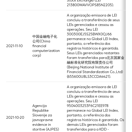
Stock Exchange) (LEI
213800WAVVOPS85N2205).
A organização emissora de LEI
concluiu a transferência de seus
LEIs gerenciados e cessou as
operações. Seu LEI
300300EJ5S25BWX0QJ66
中国金融电子化
permanece no Global LEI Index,
公司(China
portanto, a referência dos
2021-11-10
financial
registros históricos é garantida.
computerization
Seus LEIs gerenciados restantes
corp)
foram transferidos para北京国家金
融标准化研究院有限责任公司
(Beijing National Institute of
Financial Standardization Co.,Ltd)
(655600IJ8LS3CCDA4421).
A organização emissora de LEI
concluiu a transferência de seus
LEIs gerenciados e cessou as
operações. Seu LEI
Agencija
9504003253F6C21EE978
Republike
permanece no Global LEI Index,
Slovenije za
portanto, a referência dos
2021-10-20
javnopravne
registros históricos é garantida. Os
evidence in
demais LEIs gerenciados foram
storitve (AJPES)
transferidos para a KDD -