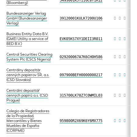
5493001KJTIIGC8Y1R12
(Bloomberg)
Bundesanzeiger Verlag
GmbH (Bundesanzeiger
39120001KULK7200U106
Verlag)
Business Entity Data B.V.
(GMEI Utility a service of
EVK05KS7XY1DEII3R011
BED B.V.)
Central Securities Clearing
029200067A7K6CH0H586
System Plc (CSCS Nigeria)
Centrálny depozitár
cenných papierov SR, a.s.
097900BEFH0000000217
(CSD Slovakia)
Centrální depozitář
cenných papírů a.s. (CSD
315700LK78Z7C0WMIL03
Prague)
Colegio de Registradores
de la Propiedad,
Mercantiles y Bienes
959800R2X69K6Y6MX775
Muebles de España
(CORPME)