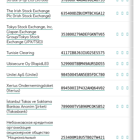
The Irish Stock Exchange
635400DZBUIMTBCXGA12
Plc (Irish Stock Exchange)
Tokyo Stock Exchange, Inc.
(Japan Exchange
353800279ADEFGKNTV65
Group/Tokyo Stock
Exchange (JPX/TSE))
Tunisie Clearing
4117IB8J63IUO2SES575
Ubisecure Oy (RapidLEI)
529900T8BM49AURSDO55
Unilei ApS (Unilei)
98450045AN5EB5FDC780
Xerius Ondernemingsloket
894500IIP432AHQ64V02
(Xerius)
İstanbul Takas ve Saklama
Bankası Anonim Şirketi
789000TVSB96MCOKSB52
(Takasbank)
Небанковская кредитная
организация
акционерное общество
"Национальный
253400M18U5TB02TW421