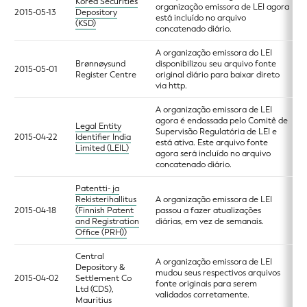
Korea Securities
organização emissora de LEI agora
2015-05-13
Depository
está incluído no arquivo
(KSD)
concatenado diário.
A organização emissora do LEI
Brønnøysund
disponibilizou seu arquivo fonte
2015-05-01
Register Centre
original diário para baixar direto
via http.
A organização emissora de LEI
agora é endossada pelo Comitê de
Legal Entity
Supervisão Regulatória de LEI e
2015-04-22
Identifier India
está ativa. Este arquivo fonte
Limited (LEIL)
agora será incluído no arquivo
concatenado diário.
Patentti- ja
Rekisterihallitus
A organização emissora de LEI
2015-04-18
(Finnish Patent
passou a fazer atualizações
and Registration
diárias, em vez de semanais.
Office (PRH))
Central
A organização emissora de LEI
Depository &
mudou seus respectivos arquivos
2015-04-02
Settlement Co
fonte originais para serem
Ltd (CDS),
validados corretamente.
Mauritius