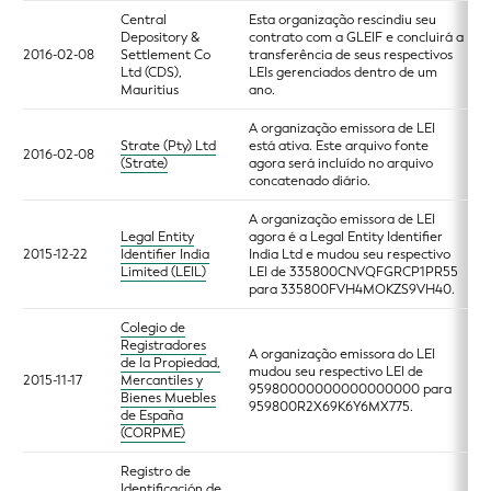
Central
Esta organização rescindiu seu
Depository &
contrato com a GLEIF e concluirá a
2016-02-08
Settlement Co
transferência de seus respectivos
Ltd (CDS),
LEIs gerenciados dentro de um
Mauritius
ano.
A organização emissora de LEI
Strate (Pty) Ltd
está ativa. Este arquivo fonte
2016-02-08
(Strate)
agora será incluído no arquivo
concatenado diário.
A organização emissora de LEI
Legal Entity
agora é a Legal Entity Identifier
2015-12-22
Identifier India
India Ltd e mudou seu respectivo
Limited (LEIL)
LEI de 335800CNVQFGRCP1PR55
para 335800FVH4MOKZS9VH40.
Colegio de
Registradores
A organização emissora do LEI
de la Propiedad,
mudou seu respectivo LEI de
2015-11-17
Mercantiles y
95980000000000000000 para
Bienes Muebles
959800R2X69K6Y6MX775.
de España
(CORPME)
Registro de
Identificación de