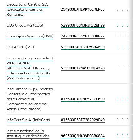
Depozitarul Central S.A.
(Depozitarul Central,
254900LXHEVKYGERER05
Romania)
EQS Group AG (EQS)
529900F6BNUR3RJ2WH29
Financijska Agencija (FINA)
747800R0J5YBJED3N877
GS1 AISBL (GS1)
52990034RLKT0WSOAM90
Herausgebergemeinschaft
WERTPAPIER-
MITTEILUNGEN Keppler,
5299000J2N45DDNE4Y28
Lehmann GmbH & Co.KG
(WM Datenservice)
InfoCamere SCpA, Societa'
Consortile di Informatica
delle Camere di
815600EAD78C57FCE690
Commercio Italiane per
Azioni (InfoCamere)
InfoCert S.p.A. (InfoCert)
815600F58F7382929F40
Institut national de la
statistique et des études
969500Q2MA9VBQ8BG884