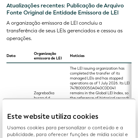
Atualizações recentes: Publicação de Arquivo
Fonte Original de Entidade Emissora de LEI
A organização emissora de LEI concluiu a
transferência de seus LEIs gerenciados e cessou as
operações.
Organização
Data
Notícias
emissora de LEI
The LEI issuing organization has
completed the transfer of its
managed LEIs and has stopped
operations as of 1 July 2026. Its LEI
7478000050A040C0D041
Zagrebačka
remains in the Global LEI Index, so
burza d.d.
the reference of historical records
2026-07-01
(Zagreb Stock
is ensured. Its remaining managed
Exchange, ZSE)
LEIs were transferred to
Financijska Agencija (Fina) with LEI
Este website utiliza cookies
747800R0J5YBJED3N877 and KDD
- Centralna klirinško depotna
Usamos cookies para personalizar o conteúdo e a
družba, d.d. (KDD Slovenia) with
LEI 48510000JZ17NWGUA510.
publicidade, para oferecer funções de mídia social e