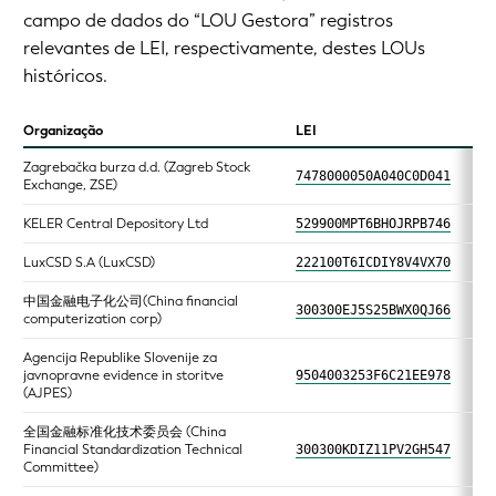
campo de dados do “LOU Gestora” registros
relevantes de LEI, respectivamente, destes LOUs
históricos.
Organização
LEI
Zagrebačka burza d.d. (Zagreb Stock
7478000050A040C0D041
Exchange, ZSE)
KELER Central Depository Ltd
529900MPT6BHOJRPB746
LuxCSD S.A (LuxCSD)
222100T6ICDIY8V4VX70
中国金融电子化公司(China financial
300300EJ5S25BWX0QJ66
computerization corp)
Agencija Republike Slovenije za
javnopravne evidence in storitve
9504003253F6C21EE978
(AJPES)
全国金融标准化技术委员会 (China
Financial Standardization Technical
300300KDIZ11PV2GH547
Committee)