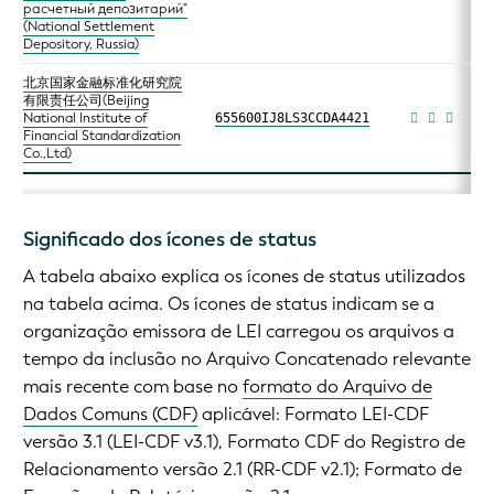
расчетный депозитарий"
(National Settlement
Depository, Russia)
北京国家金融标准化研究院
有限责任公司(Beijing
National Institute of
655600IJ8LS3CCDA4421
Financial Standardization
Co.,Ltd)
Significado dos ícones de status
A tabela abaixo explica os ícones de status utilizados
na tabela acima. Os ícones de status indicam se a
organização emissora de LEI carregou os arquivos a
tempo da inclusão no Arquivo Concatenado relevante
mais recente com base no
formato do Arquivo de
Dados Comuns (CDF)
aplicável: Formato LEI-CDF
versão 3.1 (LEI-CDF v3.1), Formato CDF do Registro de
Relacionamento versão 2.1 (RR-CDF v2.1); Formato de