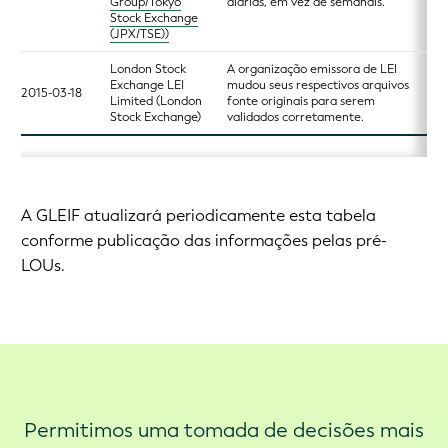
Group/Tokyo
diárias, em vez de semanais.
Stock Exchange
(JPX/TSE))
London Stock
A organização emissora de LEI
Exchange LEI
mudou seus respectivos arquivos
2015-03-18
Limited (London
fonte originais para serem
Stock Exchange)
validados corretamente.
A GLEIF atualizará periodicamente esta tabela
conforme publicação das informações pelas pré-
LOUs.
Permitimos uma tomada de decisões mais