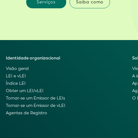
Serviços
Saiba como
Identidade organizacional
So
Visão geral
Vi
LEI e vLEI
A 
Índice LEI
Ap
Obter um LEI/vLEI
Ag
Tornar-se um Emissor de LEIs
O 
Tornar-se um Emissor de vLEI
Agentes de Registro