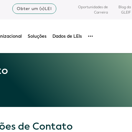
Oportunidades de
Blog da
Obter um (v)LEI
Carreira
GLEIF
nizacional
Soluções
Dados de LEIs
•••
to
ões de Contato