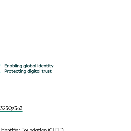
9325QX363
 Identifier Foundation (GLEIF)