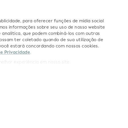
licidade, para oferecer funções de mídia social
mos informações sobre seu uso de nosso website
 e analítica, que podem combiná-los com outras
ossam ter coletado quando de sua utilização de
os:
e você estará concordando com nossos cookies.
de Privacidade
.
lhor experiência em nosso site.
rca
Termos de Uso
Termos de Uso dos Dados de LEIs
tilização da IA
Política de privacidade
Cookies
Mapa do si