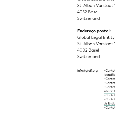
St. Alban-Vorstadt 
4052 Basel
Switzerland
Endereço postal:
Global Legal Entity
St. Alban-Vorstadt 
4002 Basel
Switzerland
info@gleif.org
• Conta
Identif
• Conta
• Conta
• Conta
site da
• Conta
• Conta
de Enti
• Conta