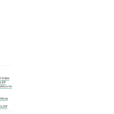
I Index
GLEIF
úblico no
ídicas
 GLEIF