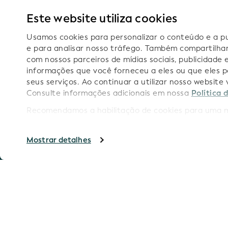
Representação semântica do LEI
Notificações por e-mail sobre as atualizações
Este website utiliza cookies
técnicas
Usamos cookies para personalizar o conteúdo e a pub
e para analisar nosso tráfego. Também compartilha
com nossos parceiros de mídias sociais, publicidade
informações que você forneceu a eles ou que eles p
Siga-n
seus serviços. Ao continuar a utilizar nosso websit
Consulte informações adicionais em nossa
Política 
Recomendamos a habilitação de cookies para uma me
Ma
Copyright GLEIF 2026
Mostrar detalhes
Termos de U