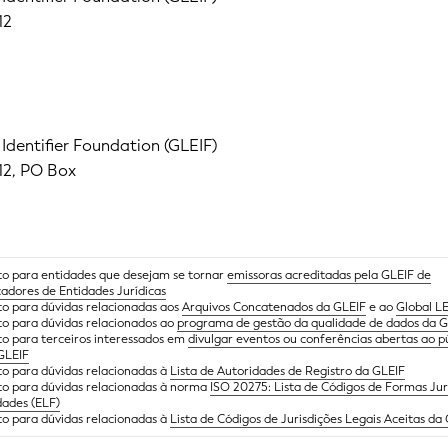
12
 Identifier Foundation (GLEIF)
12, PO Box
to para entidades que desejam se tornar
emissoras acreditadas pela GLEIF de
icadores de Entidades Jurídicas
to para dúvidas relacionadas aos
Arquivos Concatenados da GLEIF
e ao
Global LE
to para dúvidas relacionados ao
programa de gestão da qualidade de dados da 
to para terceiros interessados em
divulgar eventos ou conferências abertas ao p
 GLEIF
to para dúvidas relacionadas à
Lista de Autoridades de Registro da GLEIF
to para dúvidas relacionadas à norma
ISO 20275: Lista de Códigos de Formas Jur
dades (ELF)
to para dúvidas relacionadas à
Lista de Códigos de Jurisdições Legais Aceitas da