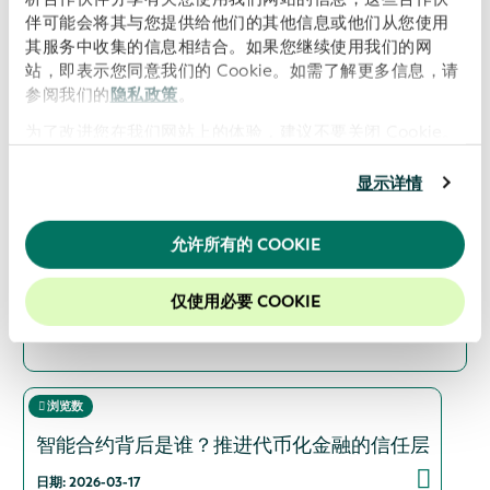
日期: 2026-06-29
伴可能会将其与您提供给他们的其他信息或他们从您使用
其服务中收集的信息相结合。如果您继续使用我们的网
站，即表示您同意我们的 Cookie。如需了解更多信息，请
浏览数
参阅我们的
隐私政策
。
制定标准：数字世界中的互操作性、身份和数据
为了改进您在我们网站上的体验，建议不要关闭 Cookie。
日期: 2026-05-27
显示详情
浏览数
允许所有的 COOKIE
积极主动的后交易：通往 T+1 的道路上的数据、
数字渠道和可验证身份
仅使用必要 COOKIE
日期: 2026-04-15
浏览数
智能合约背后是谁？推进代币化金融的信任层
日期: 2026-03-17