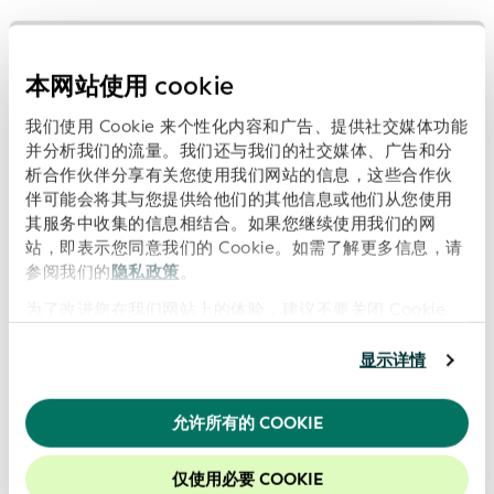
为什么 LEI、ISIN、CFI 和 SEDOL 等标准化标识符是监
管报告之外市场基础设施的支柱？
本网站使用 cookie
ISIN 如何通过系统性审查和市场反馈，在 40 多年的时
我们使用 Cookie 来个性化内容和广告、提供社交媒体功能
间里始终保持其适用性
并分析我们的流量。我们还与我们的社交媒体、广告和分
在哪些方面仍存在覆盖空白，包括贷款和数字资产
析合作伙伴分享有关您使用我们网站的信息，这些合作伙
伴可能会将其与您提供给他们的其他信息或他们从您使用
LSEG 在 GLEIF 的全球 vLEI 黑客马拉松上的获奖项目
其服务中收集的信息相结合。如果您继续使用我们的网
如何减少身份解决过程中的摩擦？
站，即表示您同意我们的 Cookie。如需了解更多信息，请
参阅我们的
隐私政策
。
为什么向去中心化金融的转变将是一种演变，而不是突
然的转换？
为了改进您在我们网站上的体验，建议不要关闭 Cookie。
什么是 "一件事"？劳拉-斯坦利（Laura Stanley）："身份
显示详情
标识符不仅仅是一个代码，与之相关的所有数据都非常重
要。
允许所有的 COOKIE
请在 Apple Podcasts、Spotify 或 YouTube 上收听本集
仅使用必要 COOKIE
及即将播出的所有《Trust Talks》节目。立即订阅或关