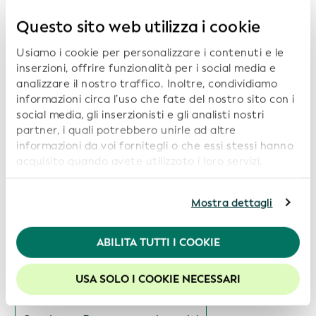
Questo sito web utilizza i cookie
Usiamo i cookie per personalizzare i contenuti e le
inserzioni, offrire funzionalità per i social media e
Rapporti correlati:
analizzare il nostro traffico. Inoltre, condividiamo
informazioni circa l’uso che fate del nostro sito con i
Visualizzazioni
social media, gli inserzionisti e gli analisti nostri
Scaricare Rapporto sui servizi
partner, i quali potrebbero unirle ad altre
informazioni da voi fornitegli o che essi stessi hanno
Data: 2026-07-14
acquisito quando avete utilizzato i loro servizi.
Continuando a utilizzare il nostro sito web,
acconsentite all’uso dei cookie. Per ulteriori
Visualizzazioni
Mostra dettagli
informazioni, siete pregati di consultare la nostra
Scaricare Rapporto sui servizi
Politica in materia di privacy
.
ABILITA TUTTI I COOKIE
Per usufruire della migliore esperienza sul nostro sito
Data: 2026-06-15
web, consigliamo di lasciare i cookie abilitati.
USA SOLO I COOKIE NECESSARI
Visualizzazioni