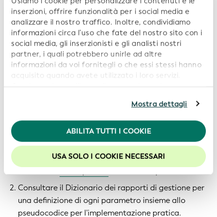
Usiamo i cookie per personalizzare i contenuti e le
inserzioni, offrire funzionalità per i social media e
analizzare il nostro traffico. Inoltre, condividiamo
informazioni circa l’uso che fate del nostro sito con i
social media, gli inserzionisti e gli analisti nostri
partner, i quali potrebbero unirle ad altre
informazioni da voi fornitegli o che essi stessi hanno
acquisito quando avete utilizzato i loro servizi.
Continuando a utilizzare il nostro sito web,
acconsentite all’uso dei cookie. Per ulteriori
Mostra dettagli
informazioni, siete pregati di consultare la nostra
Politica in materia di privacy
.
Tutte le parti interessate possono ricreare il Rapporto
ABILITA TUTTI I COOKIE
Per usufruire della migliore esperienza sul nostro sito
di gestione del Sistema globale LEI e i parametri in
web, consigliamo di lasciare i cookie abilitati.
esso contenuti in due semplici passi:
USA SOLO I COOKIE NECESSARI
Scaricare il
file Copia oro
nel formato preferito.
Consultare il Dizionario dei rapporti di gestione per
una definizione di ogni parametro insieme allo
pseudocodice per l'implementazione pratica.