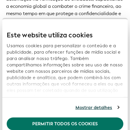
a economia global a combater o crime financeiro, ao
mesmo tempo em que protege a confidencialidade e
a privacidade dos dados. O vLEI utiliza criptografia
descentralizada e resistente a falsificações, a fim de
Este website utiliza cookies
permitir que qualquer empresa associe digitalmente
seu código LEI a cada transação, complementando-o
Usamos cookies para personalizar o conteúdo e a
com dados de identidade verificados do autor da
publicidade, para oferecer funções de mídia social e
transação. Esses dois sistemas são baseados em
para analisar nosso tráfego. Também
normas de dados abertos ISO reconhecidas
compartilhamos informações sobre seu uso de nosso
internacionalmente, permitindo que as organizações
website com nossos parceiros de mídias sociais,
publicidade e analítica, que podem combiná-los com
integrem esses serviços em diversas plataformas on-
outras informações que você forneceu a eles ou que
line. A GLEIF atua como a raiz de confiança para
eles possam ter coletado quando de sua utilização
todos os vLEIs, operando de forma independente de
de seus serviços. Ao continuar a utilizar nosso
influências geopolíticas, tecnológicas e comerciais.
website você estará concordando com nossos
Mostrar detalhes
Isso garante, de forma única, que o próprio sistema
cookies. Consulte informações adicionais em nossa
seja confiável por todos universalmente.
Política de Privacidade
.
PERMITIR TODOS OS COOKIES
Recomendamos a habilitação de cookies para uma
Do ponto de vista da entidade, a adoção do LEI e do