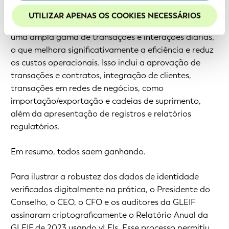
melhor experiência em nosso site.
vLEI significa estabelecer automaticamente confiança
UTILIZAR APENAS OS COOKIES NECESSÁRIOS
computacional com parceiros, clientes e governos em
uma ampla gama de transações e interações diárias,
o que melhora significativamente a eficiência e reduz
os custos operacionais. Isso inclui a aprovação de
transações e contratos, integração de clientes,
transações em redes de negócios, como
importação/exportação e cadeias de suprimento,
além da apresentação de registros e relatórios
regulatórios.
Em resumo, todos saem ganhando.
Para ilustrar a robustez dos dados de identidade
verificados digitalmente na prática, o Presidente do
Conselho, o CEO, o CFO e os auditores da GLEIF
assinaram criptograficamente o Relatório Anual da
GLEIF de 2023 usando vLEIs. Esse processo permitiu