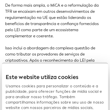
De forma mais ampla, o MiCA e a reformulação da
TFR se encaixam em outros desenvolvimentos de
regulamentação na UE que estão liderando os
benefícios de transparência e confiança fornecidos
pelo LEI como parte de um ecossistema
complementar e coerente.
Isso inclui a abordagem da complexa questão de
como tributar os provedores de serviços de
criptoativos. Após o reconhecimento do LEI pela
Organização para Cooperação e Desenvolvimento
Econômico (OCDE) como sendo um dos
Este website utiliza cookies
identificadores aceitáveis para identificar provedores
de serviços de criptoativos, a UE utilizou esse
Usamos cookies para personalizar o conteúdo e a
reconhecimento do LEI em sua Diretiva sobre
publicidade, para oferecer funções de mídia social e
para analisar nosso tráfego. Também
Cooperação Administrativa (DAC8) introduzindo
compartilhamos informações sobre seu uso de nosso
regras para troca de informações sobre impostos em
website com nossos parceiros de mídias sociais,
criptoativos entre autoridades tributárias nacionais.