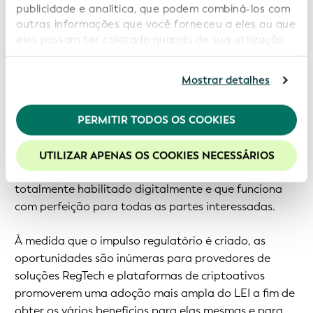
publicidade e analítica, que podem combiná-los com
outras informações que você forneceu a eles ou que
Promoção mais ampla da adoção do LEI em todo o
eles possam ter coletado quando de sua utilização
setor de criptomoedas
de seus serviços. Ao continuar a utilizar nosso
website você estará concordando com nossos
Mostrar detalhes
Com esses e outros desenvolvimentos de
cookies. Consulte informações adicionais em nossa
Política de Privacidade
.
regulamentação a caminho, não há dúvida de que o
LEI deve desempenhar um papel importante em
PERMITIR TODOS OS COOKIES
Recomendamos a habilitação de cookies para uma
estruturas de governança e de regulamentação
melhor experiência em nosso site.
emergentes em todo o planeta, deixando o mundo
UTILIZAR APENAS OS COOKIES NECESSÁRIOS
cada vez mais próximo de um ecossistema financeiro
totalmente habilitado digitalmente e que funciona
com perfeição para todas as partes interessadas.
À medida que o impulso regulatório é criado, as
oportunidades são inúmeras para provedores de
soluções RegTech e plataformas de criptoativos
promoverem uma adoção mais ampla do LEI a fim de
obter os vários benefícios para elas mesmas e para