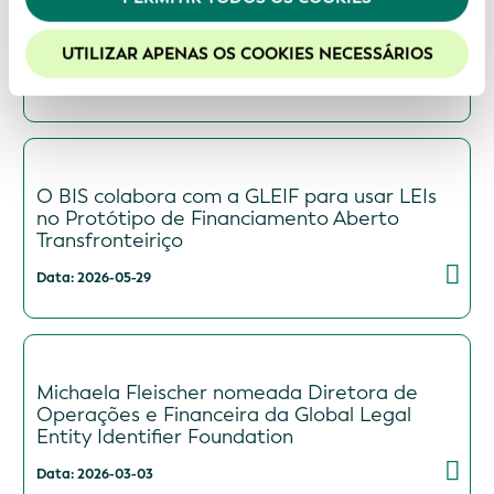
estabelecem uma parceria para aumentar a
Recomendamos a habilitação de cookies para uma
transparência na propriedade de ativos
melhor experiência em nosso site.
energéticos
UTILIZAR APENAS OS COOKIES NECESSÁRIOS
Data: 2026-06-09
O BIS colabora com a GLEIF para usar LEIs
no Protótipo de Financiamento Aberto
Transfronteiriço
Data: 2026-05-29
Michaela Fleischer nomeada Diretora de
Operações e Financeira da Global Legal
Entity Identifier Foundation
Data: 2026-03-03