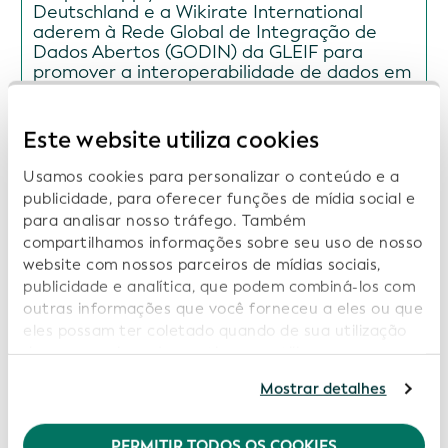
Deutschland e a Wikirate International
aderem à Rede Global de Integração de
Dados Abertos (GODIN) da GLEIF para
promover a interoperabilidade de dados em
prol da transparência, da sustentabilidade e
da confiança digital
Este website utiliza cookies
Data: 2026-07-16
Usamos cookies para personalizar o conteúdo e a
publicidade, para oferecer funções de mídia social e
para analisar nosso tráfego. Também
compartilhamos informações sobre seu uso de nosso
A ISITC e a GLEIF lançam uma colaboração
website com nossos parceiros de mídias sociais,
para apoiar as melhores práticas do setor e
publicidade e analítica, que podem combiná-los com
a transparência dos dados
outras informações que você forneceu a eles ou que
Data: 2026-06-16
eles possam ter coletado quando de sua utilização
de seus serviços. Ao continuar a utilizar nosso
website você estará concordando com nossos
Mostrar detalhes
cookies. Consulte informações adicionais em nossa
Política de Privacidade
.
A GLEIF e a Global Energy Monitor
PERMITIR TODOS OS COOKIES