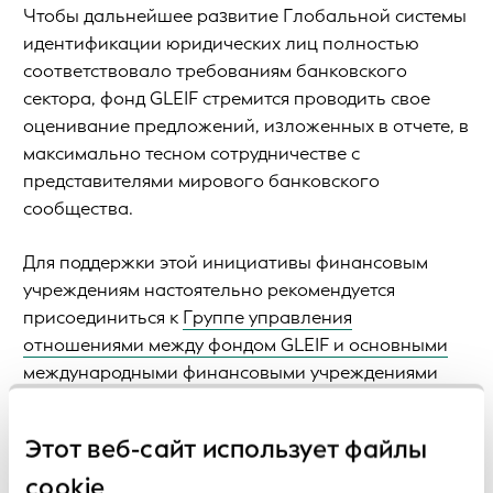
Чтобы дальнейшее развитие Глобальной системы
идентификации юридических лиц полностью
соответствовало требованиям банковского
сектора, фонд GLEIF стремится проводить свое
оценивание предложений, изложенных в отчете, в
максимально тесном сотрудничестве с
представителями мирового банковского
сообщества.
Для поддержки этой инициативы финансовым
учреждениям настоятельно рекомендуется
присоединиться к
Группе управления
отношениями между фондом GLEIF и основными
международными финансовыми учреждениями
(GIFI)
, чтобы принять участие в дальнейшем
обсуждении вопросов, касающихся помощи,
Этот веб-сайт использует файлы
необходимой банкам для интеграции кода LEI в
свои процессы управления клиентами.
cookie