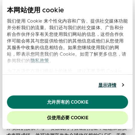
的合同。采购官员需要回答一个简单的问题：签署此合同
的人是否有权这样做？
本网站使用 cookie
我们使用 Cookie 来个性化内容和广告、提供社交媒体功能
让我们追溯一下链条：商业注册机构完成了公司注册。公
并分析我们的流量。我们还与我们的社交媒体、广告和分
司董事会通过决议，授权特定高管代表公司行事。首席执
析合作伙伴分享有关您使用我们网站的信息，这些合作伙
行官签署了合同。但首席执行官无法参与该项目的每一项
伴可能会将其与您提供给他们的其他信息或他们从您使用
事务，因此将该特定项目的日常工作授权委托给了运营副
其服务中收集的信息相结合。如果您继续使用我们的网
总裁。 采购官员现在必须核实所有环节：该公司是否真实
站，即表示您同意我们的 Cookie。如需了解更多信息，请
存在？签署合同的人是否确为首席执行官？运营副总裁是
参阅我们的
隐私政策
。
否有权处理这笔具体交易？授权委托是否仍然有效？
为了改进您在我们网站上的体验，建议不要关闭 Cookie。
如今，这些核查需要公证文件、海牙认证、经认证的翻
显示详情
译、致电注册机构，以及律师审查董事会会议记录。这可
能需要数周时间。借助 vLEI，采购专员只需几秒钟即可通
允许所有的 COOKIE
过加密方式验证整个链条，无需致电任何人。
仅使用必要 COOKIE
公司的存续状态、CEO的职务身份，以及副总裁针对该具
体项目的授权：每一项都成为可验证的凭证，通过加密技