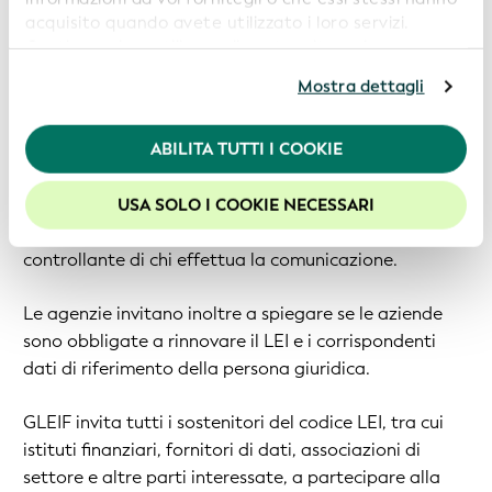
Fai sentire la tua voce: sostieni i codici LEI nell'FDTA
acquisito quando avete utilizzato i loro servizi.
Continuando a utilizzare il nostro sito web,
Le agenzie invitano a commentare l'istituzione del
acconsentite all’uso dei cookie. Per ulteriori
Mostra dettagli
codice LEI come standard dei dati per gli identificativi
informazioni, siete pregati di consultare la nostra
Politica in materia di privacy
.
delle persone giuridiche nella norma congiunta
ABILITA TUTTI I COOKIE
proposta. Le agenzie richiedono commenti sull'uso del
Per usufruire della migliore esperienza sul nostro sito
codice LEI per identificare le persone giuridiche
web, consigliamo di lasciare i cookie abilitati.
collegate alla figura che deposita una particolare
USA SOLO I COOKIE NECESSARI
relazione, come una società controllata o una società
controllante di chi effettua la comunicazione.
Le agenzie invitano inoltre a spiegare se le aziende
sono obbligate a rinnovare il LEI e i corrispondenti
dati di riferimento della persona giuridica.
GLEIF invita tutti i sostenitori del codice LEI, tra cui
istituti finanziari, fornitori di dati, associazioni di
settore e altre parti interessate, a partecipare alla