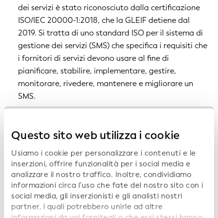
dei servizi è stato riconosciuto dalla certificazione
ISO/IEC 20000-1:2018, che la GLEIF detiene dal
2019. Si tratta di uno standard ISO per il sistema di
gestione dei servizi (SMS) che specifica i requisiti che
i fornitori di servizi devono usare al fine di
pianificare, stabilire, implementare, gestire,
monitorare, rivedere, mantenere e migliorare un
SMS.
I codici LEI sono l'unica soluzione globale che
fornisce alle organizzazioni dati affidabili per
Questo sito web utilizza i cookie
identificare in modo inequivocabile le società e le
strutture aziendali in tutto il mondo. Solidi
Usiamo i cookie per personalizzare i contenuti e le
meccanismi e controlli di qualità dei dati
inserzioni, offrire funzionalità per i social media e
analizzare il nostro traffico. Inoltre, condividiamo
garantiscono che i dati delle entità all'interno
informazioni circa l’uso che fate del nostro sito con i
dell'Indice globale dei codici LEI siano della
social media, gli inserzionisti e gli analisti nostri
massima qualità.
partner, i quali potrebbero unirle ad altre
informazioni da voi fornitegli o che essi stessi hanno