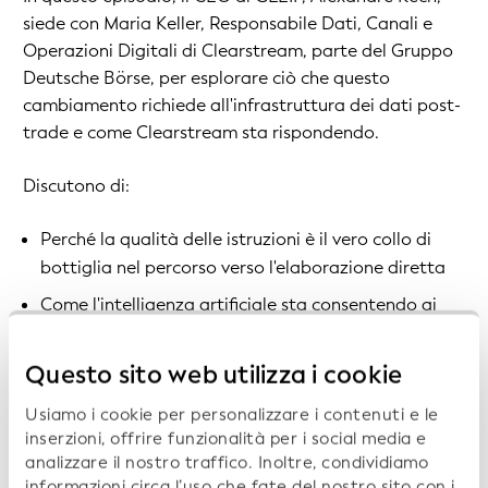
siede con Maria Keller, Responsabile Dati, Canali e
Operazioni Digitali di Clearstream, parte del Gruppo
Deutsche Börse, per esplorare ciò che questo
cambiamento richiede all'infrastruttura dei dati post-
trade e come Clearstream sta rispondendo.
Discutono di:
Perché la qualità delle istruzioni è il vero collo di
bottiglia nel percorso verso l'elaborazione diretta
Come l'intelligenza artificiale sta consentendo ai
clienti di interrogare i propri dati post-negoziazione
in linguaggio naturale
Questo sito web utilizza i cookie
Il ruolo dell'Identificativo della Persona giuridica
Usiamo i cookie per personalizzare i contenuti e le
(LEI) nel ridurre gli attriti nel regolamento
inserzioni, offrire funzionalità per i social media e
transfrontaliero
analizzare il nostro traffico. Inoltre, condividiamo
informazioni circa l’uso che fate del nostro sito con i