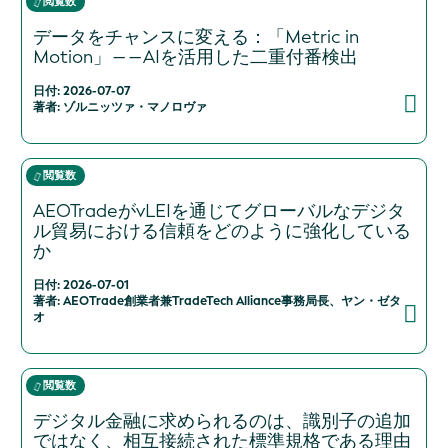
閲覧数
データをチャンスに変える：「Metric in
Motion」――AIを活用した二重付番検出
日付: 2026-07-07
著者: ゾルニッツァ・マノロヴァ
閲覧数
AEOTradeがvLEIを通じてグローバルなデジタ
ル貿易における信頼をどのように強化している
か
日付: 2026-07-01
著者: AEOTrade創業者兼TradeTech Alliance事務局長、ヤン・ゼタ
オ
閲覧数
デジタル金融に求められるのは、識別子の追加
ではなく、相互接続された標準規格である理由