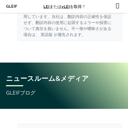
GLEIF
LEI
または
vLEI
を取得 ?
このウェブサイトの英語以外の翻訳はAIを利
用しています。当社は、翻訳内容の正確性を保証
せず、翻訳内容の使用に起因するエラーや損害に
ついて責任を負いません。不一致や曖昧さがある
場合は、
英語版
が優先されます。
ニュースルーム&メディア
GLEIFブログ