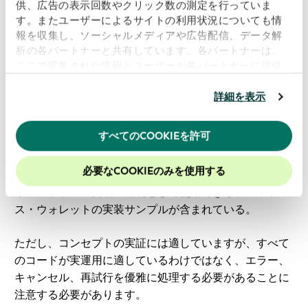
供、広告の表示回数やクリック数の測定を行っていま
サンプルワークフローコード
す。またユーザーによるサイトの利用状況についても情
報を収集し、ソーシャルメディアや広告配信、データ解
qvi-workflow ディレクトリの
qvi-software
リポジトリに
析の各パートナーと共有しています。各パートナーは、
は、BashスクリプトとSignifyTSウォレットとして提供
ここで収集された情報とユーザーが各パートナーに提供
される4つのサンプルが含まれています。これらのサン
した他の情報、ユーザーが各パートナーのサービスを使
プルは、QVI、取引主体、関連クレデンシャルを含む
用したときに収集した他の情報を組み合わせて使用する
詳細を表示
GLEIF vLEIエコシステムの大部分を構築する方法を示し
ことがあります。
当ウェブサイトの使用を続行するとク
ています。また、これらのクレデンシャルを検証者
ッキーに同意したことになります。
すべてのCOOKIEを許可
（vLEI Reporting API (Sally)）に提示する方法も示して
当社のウェブサイトでのエクスペリエンスを向上させる
いる。さらに、"
qvi
-workflow/sigtswallets "ディレクト
ために、Cookieを有効にしておくことをお勧めします。
必要なCOOKIEのみを使用する
リには、ワークフロー全体を実装し、独自のウォレット
やソフトウェア実装の基礎として使用できる、ヘッドレ
ス・ウォレットの実装サンプルが含まれている。
ただし、コンセプトの実証には適していますが、すべて
のコードが実運用に適しているわけではなく、エラー、
キャンセル、再試行を優雅に処理する必要があることに
注意する必要があります。