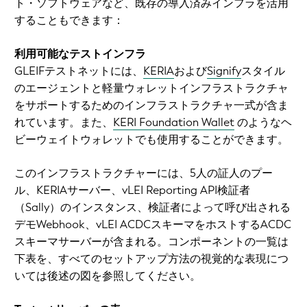
ト・ソフトウェアなど、既存の導入済みインフラを活用
することもできます：
利用可能なテストインフラ
GLEIFテストネットには、
KERIA
および
Signify
スタイル
のエージェントと軽量ウォレットインフラストラクチャ
をサポートするためのインフラストラクチャ一式が含ま
れています。また、
KERI Foundation Wallet
のようなヘ
ビーウェイトウォレットでも使用することができます。
このインフラストラクチャーには、5人の証人のプー
ル、KERIAサーバー、vLEI Reporting API検証者
（Sally）のインスタンス、検証者によって呼び出される
デモWebhook、vLEI ACDCスキーマをホストするACDC
スキーマサーバーが含まれる。コンポーネントの一覧は
下表を、すべてのセットアップ方法の視覚的な表現につ
いては後述の図を参照してください。