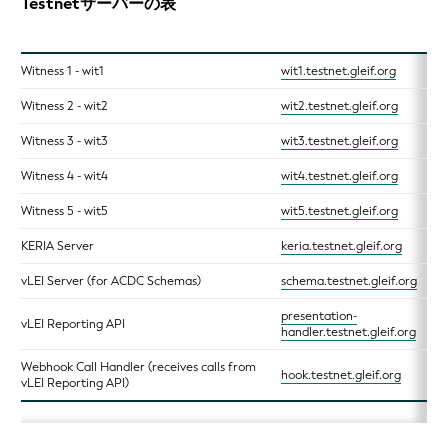
Testnetサーバーの表
Witness 1 - wit1
wit1.testnet.gleif.org
Witness 2 - wit2
wit2.testnet.gleif.org
Witness 3 - wit3
wit3.testnet.gleif.org
Witness 4 - wit4
wit4.testnet.gleif.org
Witness 5 - wit5
wit5.testnet.gleif.org
KERIA Server
keria.testnet.gleif.org
vLEI Server (for ACDC Schemas)
schema.testnet.gleif.org
presentation-
vLEI Reporting API
handler.testnet.gleif.org
Webhook Call Handler (receives calls from
hook.testnet.gleif.org
vLEI Reporting API)