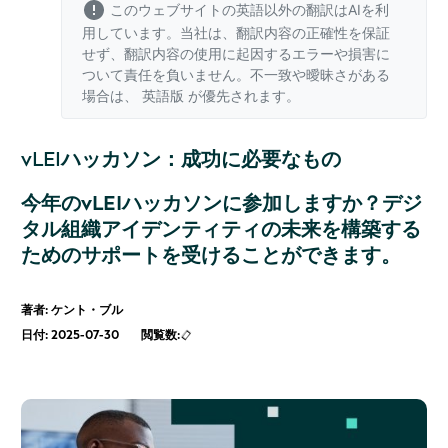
このウェブサイトの英語以外の翻訳はAIを利
用しています。当社は、翻訳内容の正確性を保証
せず、翻訳内容の使用に起因するエラーや損害に
ついて責任を負いません。不一致や曖昧さがある
場合は、
英語版
が優先されます。
vLEIハッカソン：成功に必要なもの
今年のvLEIハッカソンに参加しますか？デジ
タル組織アイデンティティの未来を構築する
ためのサポートを受けることができます。
著者: ケント・ブル
日付: 2025-07-30
閲覧数: