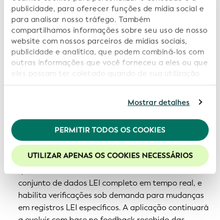
publicidade, para oferecer funções de mídia social e
Uma gestão robusta da qualidade dos dados e um
para analisar nosso tráfego. Também
mecanismo de garantia suportado pela tecnologia
compartilhamos informações sobre seu uso de nosso
certa mitigarão ainda mais os riscos para o
website com nossos parceiros de mídias sociais,
benefício de nossos usuários.
publicidade e analítica, que podem combiná-los com
outras informações que você forneceu a eles ou que
Acesso fácil:
Uma das principais responsabilidades
eles possam ter coletado quando de sua utilização
de seus serviços. Ao continuar a utilizar nosso
da GLEIF é proporcionar acesso ao repositório
website você estará concordando com nossos
global LEI na integra, gratuitamente aos usuários,
Mostrar detalhes
cookies. Consulte informações adicionais em nossa
através de uma licença de dados aberta. Para este
Política de Privacidade
.
fim, estamos trabalhando para tornar mais fácil
PERMITIR TODOS OS COOKIES
Recomendamos a habilitação de cookies para uma
para os usuários de dados acessar as informações
melhor experiência em nosso site.
eles que precisam. Em setembro de 2017, nós
UTILIZAR APENAS OS COOKIES NECESSÁRIOS
lançamos a API GLEIF LEI "Look-up". Ela permite
que os desenvolvedores acessem diretamente o
conjunto de dados LEI completo em tempo real, e
habilita verificações sob demanda para mudanças
em registros LEI específicos. A aplicação continuará
a evoluir com base no feedback recebido das