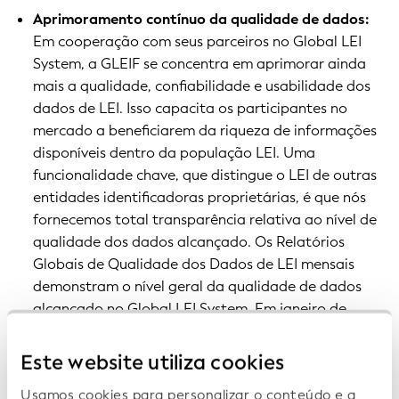
Aprimoramento contínuo da qualidade de dados:
Em cooperação com seus parceiros no Global LEI
System, a GLEIF se concentra em aprimorar ainda
mais a qualidade, confiabilidade e usabilidade dos
dados de LEI. Isso capacita os participantes no
mercado a beneficiarem da riqueza de informações
disponíveis dentro da população LEI. Uma
funcionalidade chave, que distingue o LEI de outras
entidades identificadoras proprietárias, é que nós
fornecemos total transparência relativa ao nível de
qualidade dos dados alcançado. Os Relatórios
Globais de Qualidade dos Dados de LEI mensais
demonstram o nível geral da qualidade de dados
alcançado no Global LEI System. Em janeiro de
2017, introduzimos, além disso, os Relatórios de
Qualidade dos Dados de Emissores de LEI, que
Este website utiliza cookies
analisam o nível de qualidade dos dados alcançado
Usamos cookies para personalizar o conteúdo e a
pelas organizações emissoras de LEI individuais.