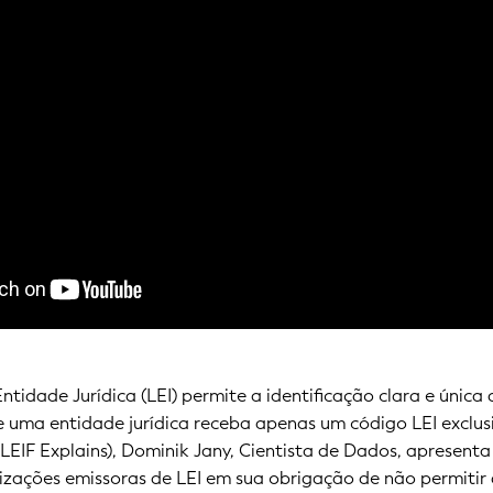
Entidade Jurídica (LEI) permite a identificação clara e única
ue uma entidade jurídica receba apenas um código LEI exclu
GLEIF Explains), Dominik Jany, Cientista de Dados, apresenta 
izações emissoras de LEI em sua obrigação de não permitir