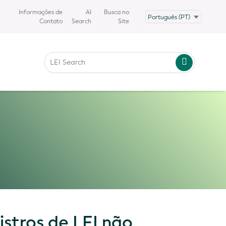
Informações de
AI
Busca no
Contato
Search
Site
istros de LEI não