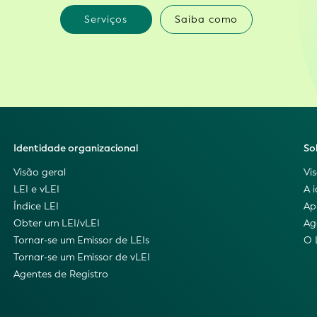
Serviços
Saiba como
Identidade organizacional
So
Visão geral
Vi
LEI e vLEI
A 
Índice LEI
Ap
Obter um LEI/vLEI
Ag
Tornar-se um Emissor de LEIs
O 
Tornar-se um Emissor de vLEI
Agentes de Registro