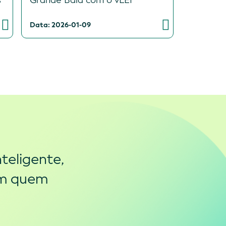
s
Grande Baía com o vLEI
Data: 2026-01-09
teligente,
om quem