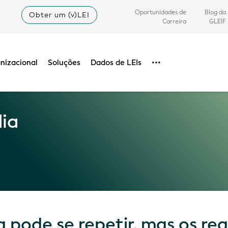
Oportunidades de
Blog da
Obter um (v)LEI
Carreira
GLEIF
nizacional
Soluções
Dados de LEIs
•••
dia
a pode se repetir, mas os reg