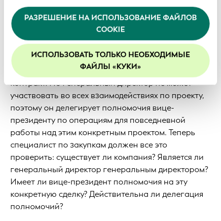
предоставленной вами или полученной ими в
РАЗРЕШЕНИЕ НА ИСПОЛЬЗОВАНИЕ ФАЙЛОВ
Проследим цепочку: компания зарегистрирована
результате использования вами их услуг.
COOKIE
Продолжая использование нашего веб-сайта, вы
в торговом реестре. Совет директоров компании
соглашаетесь с нашей политикой в отношении
принимает решение, уполномочивающее
файлов cookie. Более подробная информация
ИСПОЛЬЗОВАТЬ ТОЛЬКО НЕОБХОДИМЫЕ
определенных должностных лиц действовать от
приведена в документе с описанием нашей
ФАЙЛЫ «КУКИ»
ее имени. Генеральный директор подписывает
Политики конфиденциальности
.
контракт. Но генеральный директор не может
Мы рекомендуем включить файлы cookie, чтобы
участвовать во всех взаимодействиях по проекту,
улучшить ваш опыт на нашем сайте.
поэтому он делегирует полномочия вице-
президенту по операциям для повседневной
работы над этим конкретным проектом. Теперь
специалист по закупкам должен все это
проверить: существует ли компания? Является ли
генеральный директор генеральным директором?
Имеет ли вице-президент полномочия на эту
конкретную сделку? Действительна ли делегация
полномочий?