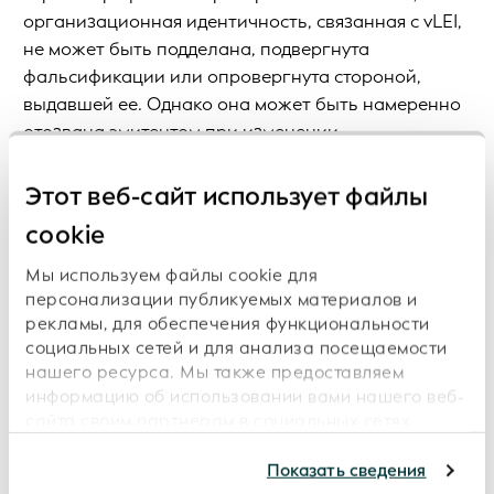
организационная идентичность, связанная с vLEI,
не может быть подделана, подвергнута
фальсификации или опровергнута стороной,
выдавшей ее. Однако она может быть намеренно
отозвана эмитентом при изменении
обстоятельств. Это дает гарантии, не имеющие
себе равных среди других методов
Этот веб-сайт использует файлы
аутентификации организаций.
cookie
Практический пример
Мы используем файлы cookie для
персонализации публикуемых материалов и
Рассмотрим следующий сценарий. Компания
рекламы, для обеспечения функциональности
социальных сетей и для анализа посещаемости
хочет подписать контракт с государством на
нашего ресурса. Мы также предоставляем
проект общественной инфраструктуры.
информацию об использовании вами нашего веб-
Сотрудник, ответственный за закупки, должен
сайта своим партнерам в социальных сетях,
ответить на простой вопрос: уполномочен ли
сотрудничающим с нами рекламным и
человек, подписывающий этот контракт, делать
аналитическим организациям, которые могут
Показать сведения
это?
комбинировать ее с другой информацией,