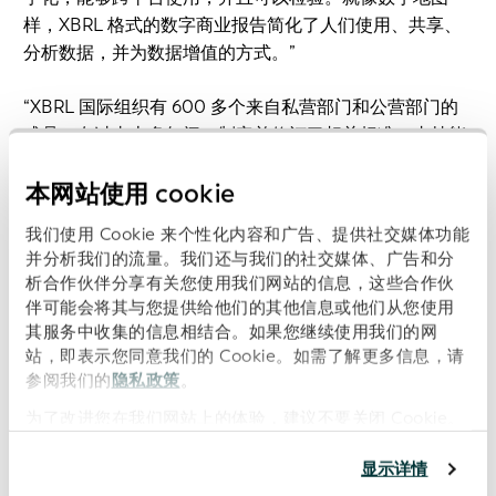
样，XBRL 格式的数字商业报告简化了人们使用、共享、
分析数据，并为数据增值的方式。”
“XBRL 国际组织有 600 多个来自私营部门和公营部门的
成员。在过去十多年间，制定并修订了相关标准，支持能
够想到的几乎所有类型的报告，同时提供各种功能提升报
本网站使用 cookie
告的质量、一致性和可用性。”XBRL 可以通过多种方式应
用于多个用途，可供监管机构、企业、政府、数据供应
我们使用 Cookie 来个性化内容和广告、提供社交媒体功能
商、分析师、投资者和会计师等使用。
并分析我们的流量。我们还与我们的社交媒体、广告和分
析合作伙伴分享有关您使用我们网站的信息，这些合作伙
GLEIF 曾与 XBRL International 开展合作，针对在 XBRL
伴可能会将其与您提供给他们的其他信息或他们从您使用
分类和实例文件中 LEI 的一致性使用提出建议。（有关详
其服务中收集的信息相结合。如果您继续使用我们的网
细信息，请参阅下文“相关链接”中标题为“XBRL
站，即表示您同意我们的 Cookie。如需了解更多信息，请
参阅我们的
隐私政策
。
International 与 GLEIF 组建联合工作组，解决数字商业
报告中法人身份识别问题”的 GLEIF 博客文章。）
为了改进您在我们网站上的体验，建议不要关闭 Cookie。
显示详情