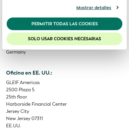
usted acepta nuestras cookies. Para obtener más
Mostrar detalles
información, consulte nuestra
Política de
privacidad
.
Oficina en Alemania:
PERMITIR TODAS LAS COOKIES
Recomendamos mantener activadas las cookies
GLEIF
para mejorar la experiencia en nuestro sitio web.
Bleichstrasse 59
SOLO USAR COOKIES NECESARIAS
60313 Frankfurt am Main
Germany
Oficina en EE. UU.:
GLEIF Americas
2500 Plaza 5
25th floor
Harborside Financial Center
Jersey City
New Jersey 07311
EE.UU.