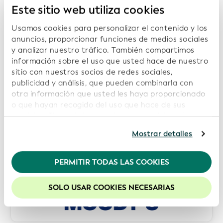
Este sitio web utiliza cookies
Usamos cookies para personalizar el contenido y los
anuncios, proporcionar funciones de medios sociales
y analizar nuestro tráfico. También compartimos
información sobre el uso que usted hace de nuestro
sitio con nuestros socios de redes sociales,
publicidad y análisis, que pueden combinarla con
otra información que usted les haya proporcionado
o que hayan recogido del uso que hace de sus
servicios. Si continúa usando nuestro sitio web,
usted acepta nuestras cookies. Para obtener más
Mostrar detalles
información, consulte nuestra
Política de
privacidad
.
PERMITIR TODAS LAS COOKIES
Recomendamos mantener activadas las cookies
para mejorar la experiencia en nuestro sitio web.
SOLO USAR COOKIES NECESARIAS