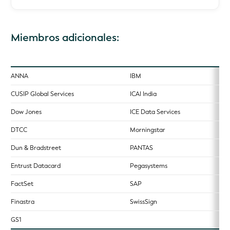
Miembros adicionales:
ANNA
IBM
CUSIP Global Services
ICAI India
Dow Jones
ICE Data Services
DTCC
Morningstar
Dun & Bradstreet
PANTAS
Entrust Datacard
Pegasystems
FactSet
SAP
Finastra
SwissSign
GS1