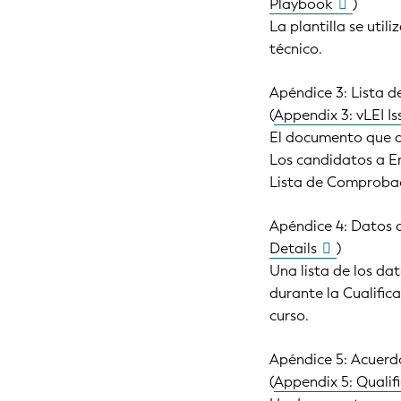
Playbook
)
La plantilla se util
técnico.
Apéndice 3: Lista d
(
Appendix 3: vLEI I
El documento que de
Los candidatos a Em
Lista de Comproba
Apéndice 4: Datos d
Details
)
Una lista de los da
durante la Cualific
curso.
Apéndice 5: Acuerdo
(
Appendix 5: Qualif