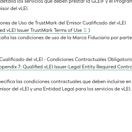
talla los servicios que deben prestar la GLEIF y el Progra
isor del vLEI.
ones de Uso de TrustMark del Emisor Cualificado del vLEI
ied vLEI Issuer TrustMark Terms of Use
)
la las condiciones de uso de la Marca Fiduciaria por parte
Cualificado del vLEI - Condiciones Contractuales Obligatori
ppendix 7: Qualified vLEI Issuer-Legal Entity Required Contr
ifica las condiciones contractuales que deben incluirse en 
isor del vLEI y una Entidad Legal para los servicios de vLEI.