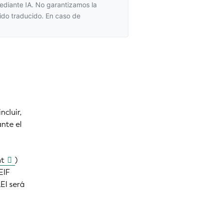
mediante IA. No garantizamos la
ido traducido. En caso de
ncluir,
nte el
nt
)
EIF
EI será