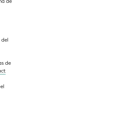
ma de
 del
as de
act
el