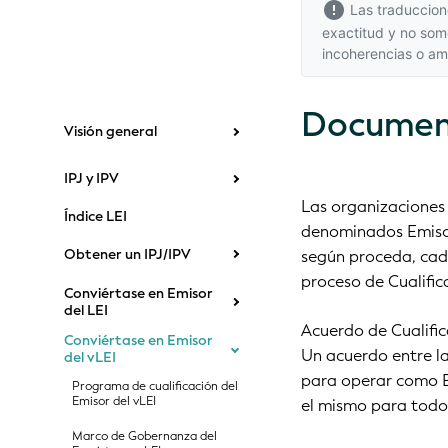
Las traduccione
exactitud y no som
incoherencias o a
Document
Visión general
IPJ y IPV
Las organizaciones 
Índice LEI
denominados Emisore
Obtener un IPJ/IPV
según proceda, cad
proceso de Cualific
Conviértase en Emisor
del LEI
Acuerdo de Cualific
Conviértase en Emisor
Un acuerdo entre la
del vLEI
para operar como Em
Programa de cualificación del
Emisor del vLEI
el mismo para todos
Marco de Gobernanza del