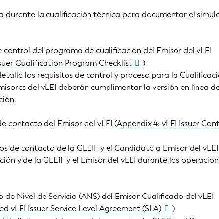
iza durante la cualificación técnica para documentar el simul
e control del programa de cualificación del Emisor del vLEI
ssuer Qualification Program Checklist
)
talla los requisitos de control y proceso para la Cualificaci
isores del vLEI deberán cumplimentar la versión en línea d
ción.
e contacto del Emisor del vLEI (
Appendix 4: vLEI Issuer Con
tos de contacto de la GLEIF y el Candidato a Emisor del vLEI
ación y de la GLEIF y el Emisor del vLEI durante las operacio
 de Nivel de Servicio (ANS) del Emisor Cualificado del vLEI
ied vLEI Issuer Service Level Agreement (SLA)
)