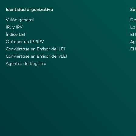
Identidad organizativa
So
Visión general
De
IPJ y IPV
La
Índice LEI
El 
Obtener un IPJ/IPV
Ag
Conviértase en Emisor del LEI
El
Conviértase en Emisor del vLEI
Agentes de Registro