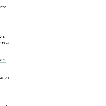
acro
ón.
e esta
tact
nes en