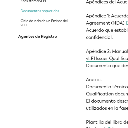
Ecosistema vLEI
Apéndices del Acuer
Documentos requeridos
Apéndice 1: Acuerdo
Ciclo de vida de un Emisor del
Agreement (NDA)
vLEI
Acuerdo que estable
Agentes de Registro
confidencial.
Apéndice 2: Manual 
vLEI Issuer Qualifi
Documento que desc
Anexos:
Documento técnico d
Qualification docu
El documento descr
utilizados en la fas
Plantilla del libro 