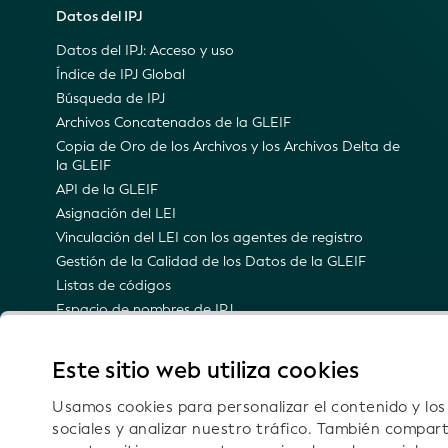
Datos del IPJ
Datos del IPJ: Acceso y uso
Índice de IPJ Global
Búsqueda de IPJ
Archivos Concatenados de la GLEIF
Copia de Oro de los Archivos y los Archivos Delta de
la GLEIF
API de la GLEIF
Asignación del LEI
Vinculación del LEI con los agentes de registro
Gestión de la Calidad de los Datos de la GLEIF
Listas de códigos
Espacio de nombres de IPJ
Representación semántica del IPJ
Notificaciones por correo electrónico sobre
Este sitio web utiliza cookies
actualizaciones técnicas
Usamos cookies para personalizar el contenido y lo
sociales y analizar nuestro tráfico. También compar