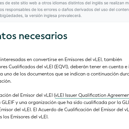
s de este sitio web a otros idiomas distintos del inglés se realizan 
os responsables de los errores o daños derivados del uso del conten
mbigüedades,
la versión inglesa
prevalecerá.
os necesarios
interesadas en convertirse en Emisores del vLEI, también
s Cualificados del vLEI (EQVI), deberán tener en cuenta e i
a uno de los documentos que se indican a continuación dura
ación.
ación del Emisor del vLEI (
vLEI Issuer Qualification Agreeme
 GLEIF y una organización que ha sido cualificada por la GL
isor del vLEI. El Acuerdo de Cualificación del Emisor del vL
 los Emisores del vLEI.