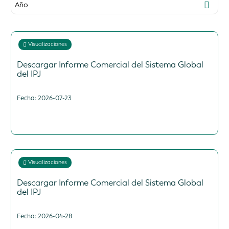
Año
2026
2025
Visualizaciones
2024
Descargar Informe Comercial del Sistema Global
2023
del IPJ
2022
2021
Fecha: 2026-07-23
2020
2019
2018
2017
Visualizaciones
Descargar Informe Comercial del Sistema Global
del IPJ
Fecha: 2026-04-28