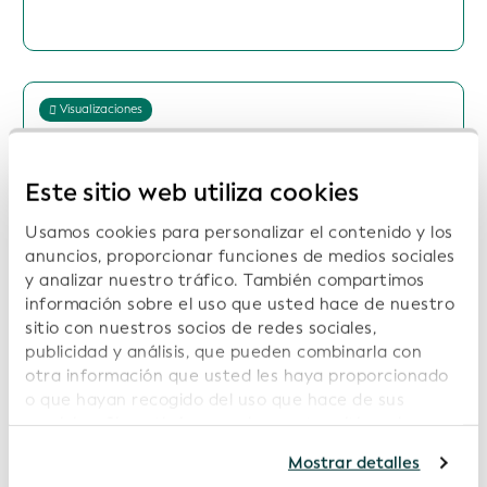
Visualizaciones
Descargar Informe Comercial del Sistema Global
del IPJ
Este sitio web utiliza cookies
Fecha: 2026-01-26
Usamos cookies para personalizar el contenido y los
anuncios, proporcionar funciones de medios sociales
y analizar nuestro tráfico. También compartimos
información sobre el uso que usted hace de nuestro
sitio con nuestros socios de redes sociales,
publicidad y análisis, que pueden combinarla con
Visualizaciones
otra información que usted les haya proporcionado
o que hayan recogido del uso que hace de sus
Descargar Informe Comercial del Sistema Global
del IPJ
servicios. Si continúa usando nuestro sitio web,
usted acepta nuestras cookies. Para obtener más
Mostrar detalles
información, consulte nuestra
Política de
Fecha: 2025-10-21