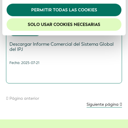
privacidad
.
PERMITIR TODAS LAS COOKIES
Recomendamos mantener activadas las cookies
para mejorar la experiencia en nuestro sitio web.
SOLO USAR COOKIES NECESARIAS
Visualizaciones
Descargar Informe Comercial del Sistema Global
del IPJ
Fecha: 2025-07-21
Página anterior
Siguiente página