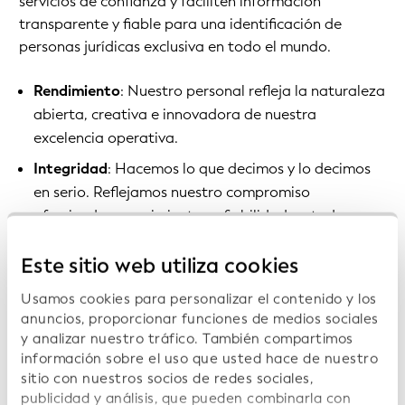
servicios de confianza y faciliten información
transparente y fiable para una identificación de
personas jurídicas exclusiva en todo el mundo.
Rendimiento
: Nuestro personal refleja la naturaleza
abierta, creativa e innovadora de nuestra
excelencia operativa.
Integridad
: Hacemos lo que decimos y lo decimos
en serio. Reflejamos nuestro compromiso
ofreciendo conocimientos y fiabilidad en toda
nuestra organización y en la gestión del Sistema
Este sitio web utiliza cookies
Global del IPJ.
Respeto
: Tratamos a los clientes, socios, empleados
Usamos cookies para personalizar el contenido y los
y compañeros con el mismo respeto con el que
anuncios, proporcionar funciones de medios sociales
y analizar nuestro tráfico. También compartimos
quisiera que le trataran. Asuma que las intenciones
información sobre el uso que usted hace de nuestro
son buenas y en caso de duda, simplemente
sitio con nuestros socios de redes sociales,
pregunte.
publicidad y análisis, que pueden combinarla con