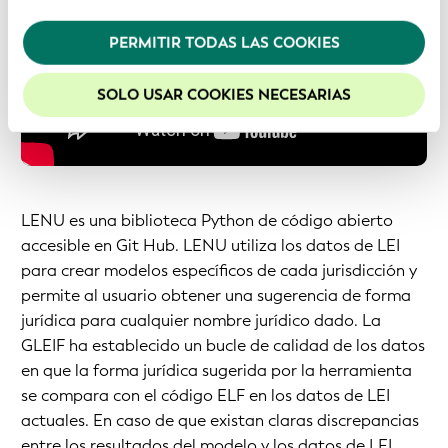
privacidad
.
PERMITIR TODAS LAS COOKIES
Recomendamos mantener activadas las cookies
para mejorar la experiencia en nuestro sitio web.
SOLO USAR COOKIES NECESARIAS
LENU es una biblioteca Python de código abierto
accesible en Git Hub. LENU utiliza los datos de LEI
para crear modelos específicos de cada jurisdicción y
permite al usuario obtener una sugerencia de forma
jurídica para cualquier nombre jurídico dado. La
GLEIF ha establecido un bucle de calidad de los datos
en que la forma jurídica sugerida por la herramienta
se compara con el código ELF en los datos de LEI
actuales. En caso de que existan claras discrepancias
entre los resultados del modelo y los datos de LEI