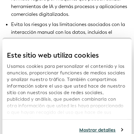
herramientas de IA y demás procesos y aplicaciones
comerciales digitalizados.
Evita los riesgos y las limitaciones asociados con la
interacción manual con los datos, incluidos el
tiempo, la ineficiencia, los errores humanos y los
altos costes administrativos.
Este sitio web utiliza cookies
Al crear conjuntos de datos más completos con una
Usamos cookies para personalizar el contenido y los
categorización mejorada de las entidades legales, la
anuncios, proporcionar funciones de medios sociales
herramienta promueve mayores comprensión y
y analizar nuestro tráfico. También compartimos
transparencia en el mercado global. Funciona con el
información sobre el uso que usted hace de nuestro
LEI para crear un conjunto de datos coherente a
sitio con nuestros socios de redes sociales,
escala mundial.
publicidad y análisis, que pueden combinarla con
otra información que usted les haya proporcionado
o que hayan recogido del uso que hace de sus
servicios. Si continúa usando nuestro sitio web,
usted acepta nuestras cookies. Para obtener más
Mostrar detalles
información, consulte nuestra
Política de