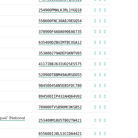
254900PMALKJRL1YGQ18
558600FNC30A8J9EGQ54
378900F4A0A690EA6735
635400DZBUIMTBCXGA12
353800279ADEFGKNTV65
4117IB8J63IUO2SES575
529900T8BM49AURSDO55
98450045AN5EB5FDC780
894500IIP432AHQ64V02
789000TVSB96MCOKSB52
ий" (National
253400M18U5TB02TW421
655600IJ8LS3CCDA4421