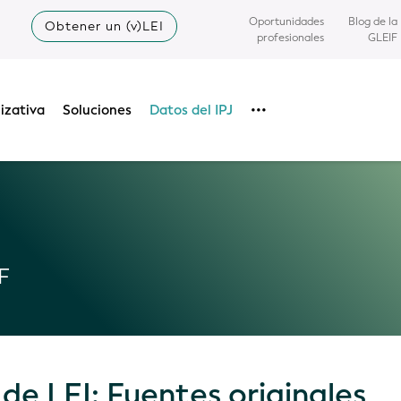
Oportunidades
Blog de la
Obtener un (v)LEI
profesionales
GLEIF
izativa
Soluciones
Datos del IPJ
•••
F
de LEI: Fuentes originales