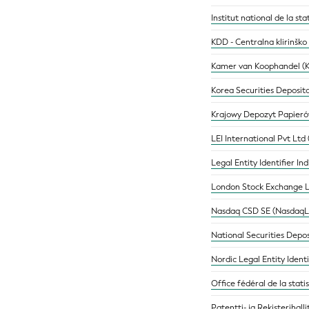
Institut national de la st
KDD - Centralna klirinško
Kamer van Koophandel (
Korea Securities Deposit
Krajowy Depozyt Papieró
LEI International Pvt Ltd
Legal Entity Identifier In
London Stock Exchange L
Nasdaq CSD SE (NasdaqL
National Securities Depo
Nordic Legal Entity Ident
Office fédéral de la stati
Patentti- ja Rekisterihall