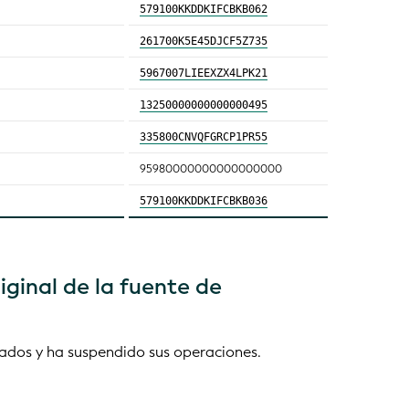
579100KKDDKIFCBKB062
261700K5E45DJCF5Z735
5967007LIEEXZX4LPK21
13250000000000000495
335800CNVQFGRCP1PR55
95980000000000000000
579100KKDDKIFCBKB036
iginal de la fuente de
nados y ha suspendido sus operaciones.