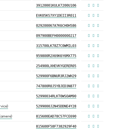
39120001KULK7200U106
EVK05KS7XY1DEII3R011
029200067A7K6CH0H586
097900BEFH0000000217
315700LK78Z7C0WMIL03
959800R2X69K6Y6MX775
254900LXHEVKYGERER05
529900F6BNUR3RJ2WH29
747800R0J5YBJED3N877
52990034RLKT0WSOAM90
vice)
5299000J2N45DDNE4Y28
oCamere)
815600EAD78C57FCE690
815600F58F7382929F40