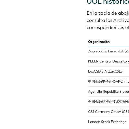
UOL históric
En la tabla de abaj
consulta los Archiv
correspondientes el
Organización
Zagrebačka burza d.d. (Z
KELER Central Depositor
LuxCSD S.A (LuxCSD)
中国金融电子化公司(China fina
Agencija Republike Sloven
全国金融标准化技术委员会 (China 
GS1 Germany GmbH (GS1
London Stock Exchange