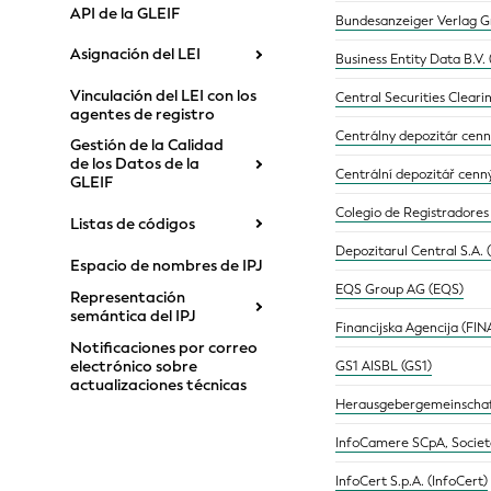
API de la GLEIF
Bundesanzeiger Verlag 
Asignación del LEI
Business Entity Data B.V. 
Vinculación del LEI con los
Central Securities Cleari
agentes de registro
Centrálny depozitár cenný
Gestión de la Calidad
de los Datos de la
Centrální depozitář cenn
GLEIF
Colegio de Registradores
Listas de códigos
Depozitarul Central S.A.
Espacio de nombres de IPJ
EQS Group AG (EQS)
Representación
semántica del IPJ
Financijska Agencija (FIN
Notificaciones por correo
electrónico sobre
GS1 AISBL (GS1)
actualizaciones técnicas
Herausgebergemeinscha
InfoCamere SCpA, Societa
InfoCert S.p.A. (InfoCert)