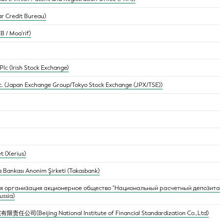
r Credit Bureau)
B / Moa'rif)
Plc (Irish Stock Exchange)
nc. (Japan Exchange Group/Tokyo Stock Exchange (JPX/TSE))
t (Xerius)
a Bankası Anonim Şirketi (Takasbank)
я организация акционерное общество "Национальный расчетный депозитар
ussia)
eijing National Institute of Financial Standardization Co.,Ltd)