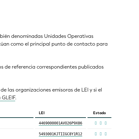
mbién denominadas Unidades Operativas
actúan como el principal punto de contacto para
os de referencia correspondientes publicados
e las organizaciones emisoras de LEI y si el
a GLEIF
.
LEI
Estado
4469000001AVO26P9X86
5493001KJTIIGC8Y1R12