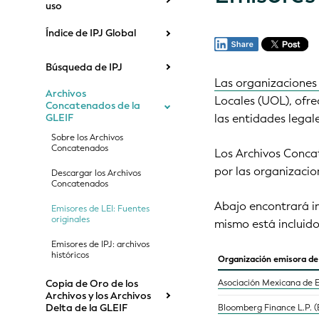
uso
Índice de IPJ Global
Búsqueda de IPJ
Las organizaciones 
Archivos
Locales (UOL), ofre
Concatenados de la
las entidades legal
GLEIF
Sobre los Archivos
Concatenados
Los Archivos Concat
por las organizacio
Descargar los Archivos
Concatenados
Abajo encontrará in
Emisores de LEI: Fuentes
originales
mismo está incluid
Emisores de IPJ: archivos
históricos
Organización emisora de
Copia de Oro de los
Asociación Mexicana de E
Archivos y los Archivos
Delta de la GLEIF
Bloomberg Finance L.P. 