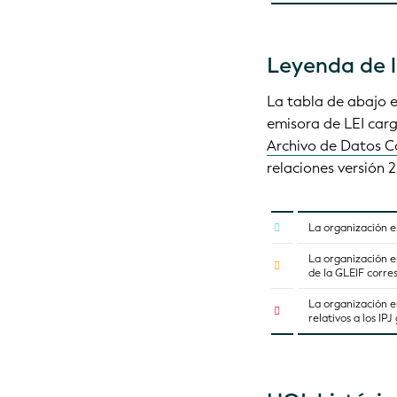
Leyenda de l
La tabla de abajo e
emisora de LEI carg
Archivo de Datos 
relaciones versión 
La organización e
La organización e
de la GLEIF corre
La organización e
relativos a los IP