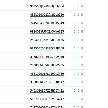
969500Q2MA9VBQ8BG884
48510000JZ17NWGUA510
724500A93Z8V1MJK5349
9884008RRMX1X5HV6625
259400L3KBYEVNHEJF55
984500ID493BDCR4B368
335800FVH4MOKZS9VH40
213800WAVVOPS85N2205
485100001PLJJ09NZT59
335800NFZPTMGTPAHE42
549300O897ZC5H7CY412
506700LOLO7M6V0E4247
743700OO8O2N3TQKJC81