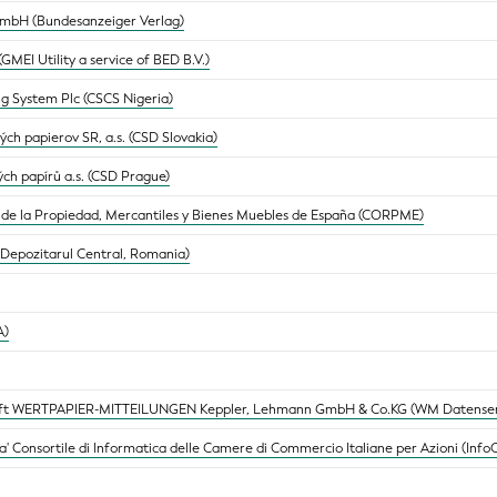
GmbH (Bundesanzeiger Verlag)
(GMEI Utility a service of BED B.V.)
ng System Plc (CSCS Nigeria)
ch papierov SR, a.s. (CSD Slovakia)
ých papírů a.s. (CSD Prague)
 de la Propiedad, Mercantiles y Bienes Muebles de España (CORPME)
 (Depozitarul Central, Romania)
A)
ft WERTPAPIER-MITTEILUNGEN Keppler, Lehmann GmbH & Co.KG (WM Datenser
' Consortile di Informatica delle Camere di Commercio Italiane per Azioni (Inf