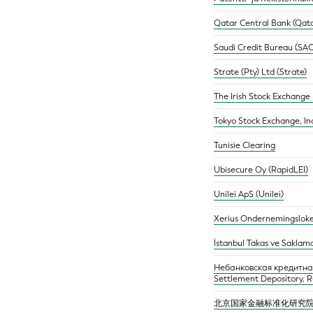
Qatar Central Bank (Qata
Saudi Credit Bureau (SAC
Strate (Pty) Ltd (Strate)
The Irish Stock Exchange 
Tokyo Stock Exchange, I
Tunisie Clearing
Ubisecure Oy (RapidLEI)
Unilei ApS (Unilei)
Xerius Ondernemingsloke
İstanbul Takas ve Saklam
Небанковская кредитна
Settlement Depository, R
北京国家金融标准化研究院有限责任公司(B