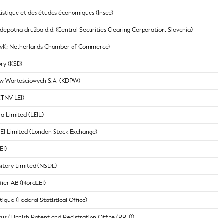
atistique et des études économiques (Insee)
 depotna družba d.d. (Central Securities Clearing Corporation, Slovenia)
KvK; Netherlands Chamber of Commerce)
ory (KSD)
w Wartościowych S.A. (KDPW)
 (TNV-LEI)
dia Limited (LEIL)
EI Limited (London Stock Exchange)
EI)
sitory Limited (NSDL)
ifier AB (NordLEI)
stique (Federal Statistical Office)
itus (Finnish Patent and Registration Office (PRH))