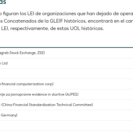
as
o figuran los LEI de organizaciones que han dejado de opera
os Concatenados de la GLEIF históricos, encontrará en el c
 LEI, respectivamente, de estas UOL históricas.
agreb Stock Exchange, ZSE)
y Ltd
ncial computerization corp)
ije za javnopravne evidence in storitve (AJPES)
Financial Standardization Technical Committee)
 Germany)