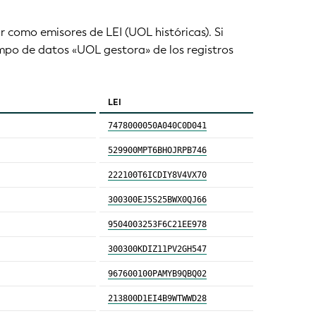
r como emisores de LEI (UOL históricas). Si
ampo de datos «UOL gestora» de los registros
LEI
7478000050A040C0D041
529900MPT6BHOJRPB746
222100T6ICDIY8V4VX70
300300EJ5S25BWX0QJ66
9504003253F6C21EE978
300300KDIZ11PV2GH547
967600100PAMYB9QBQ02
213800D1EI4B9WTWWD28