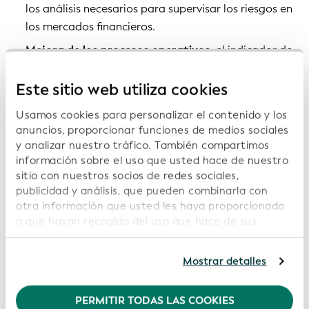
los análisis necesarios para supervisar los riesgos en
los mercados financieros.
Mejora de los procesos operativos
: el indicador de
conformidad reguladora mejora la transparencia
del cumplimiento normativo relevante para los
Este sitio web utiliza cookies
procesos operativos, incluido un análisis más
Usamos cookies para personalizar el contenido y los
oportuno. Esto reduce los fallos en las
anuncios, proporcionar funciones de medios sociales
transacciones, disminuye los costes de
y analizar nuestro tráfico. También compartimos
conectividad, conciliación, limpieza y agregación de
información sobre el uso que usted hace de nuestro
conjuntos de datos y recorta los costes de
sitio con nuestros socios de redes sociales,
publicidad y análisis, que pueden combinarla con
información.
otra información que usted les haya proporcionado
o que hayan recogido del uso que hace de sus
Se anima a las entidades a tomar medidas para
servicios. Si continúa usando nuestro sitio web,
garantizar que su LEI se ajuste a las políticas del ROC
usted acepta nuestras cookies. Para obtener más
en el Sistema Global del LEI. Es importante destacar
Mostrar detalles
información, consulte nuestra
Política de
que un LEI etiquetado como «conforme» es una forma
privacidad
.
sencilla y elegante de que las entidades garanticen el
PERMITIR TODAS LAS COOKIES
Recomendamos mantener activadas las cookies