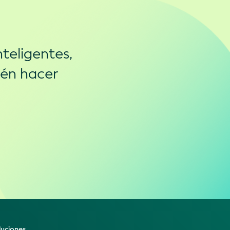
teligentes,
ién hacer
luciones