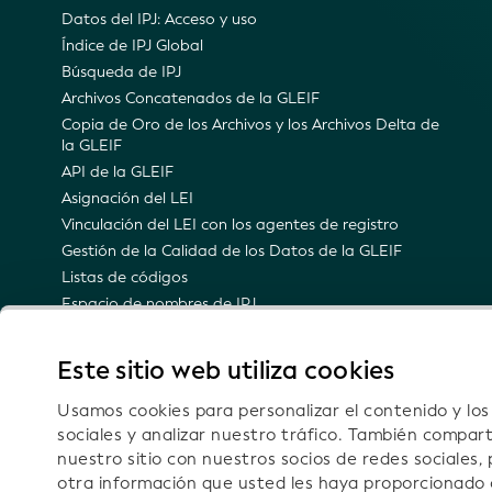
Datos del IPJ: Acceso y uso
Índice de IPJ Global
Búsqueda de IPJ
Archivos Concatenados de la GLEIF
Copia de Oro de los Archivos y los Archivos Delta de
la GLEIF
API de la GLEIF
Asignación del LEI
Vinculación del LEI con los agentes de registro
Gestión de la Calidad de los Datos de la GLEIF
Listas de códigos
Espacio de nombres de IPJ
Representación semántica del IPJ
Notificaciones por correo electrónico sobre
Este sitio web utiliza cookies
actualizaciones técnicas
Usamos cookies para personalizar el contenido y lo
sociales y analizar nuestro tráfico. También compar
nuestro sitio con nuestros socios de redes sociales,
otra información que usted les haya proporcionado 