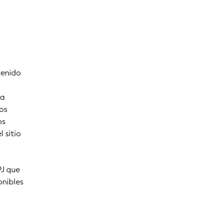
tenido
 a
tos
os
 sitio
PJ que
onibles