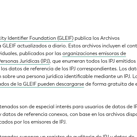
ity Identifier Foundation (GLEIF)
publica los Archivos
GLEIF actualizados a diario. Estos archivos incluyen el con
viduales, publicados por las
organizaciones emisoras de
ersonas Jurídicas (IPJ)
, que enumeran todos los IPJ emitidos
y los datos de referencia de los IPJ correspondientes. Los da
 sobre una persona jurídica identificable mediante un IPJ. L
dos de la GLEIF pueden descargarse
de forma gratuita de el
enados son de especial interés para usuarios de datos de I
 y datos de referencia conexos, con base en los archivos disp
cados por los emisores de IPJ.
enados suponen un registro de auditoría de IPJ y datos de