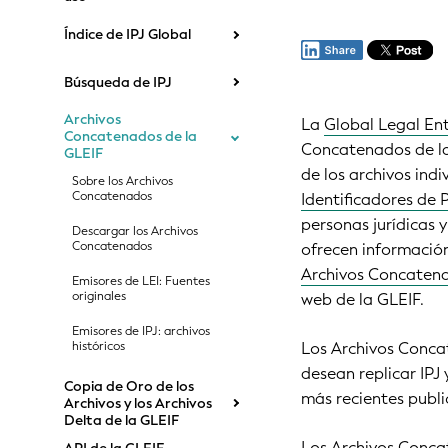
Índice de IPJ Global
Búsqueda de IPJ
Archivos
La
Global Legal Ent
Concatenados de la
Concatenados de la 
GLEIF
de los archivos indi
Sobre los Archivos
Concatenados
Identificadores de P
personas jurídicas 
Descargar los Archivos
Concatenados
ofrecen información
Archivos Concatena
Emisores de LEI: Fuentes
originales
web de la GLEIF.
Emisores de IPJ: archivos
Los Archivos Concat
históricos
desean replicar IPJ
Copia de Oro de los
más recientes publi
Archivos y los Archivos
Delta de la GLEIF
Los Archivos Concat