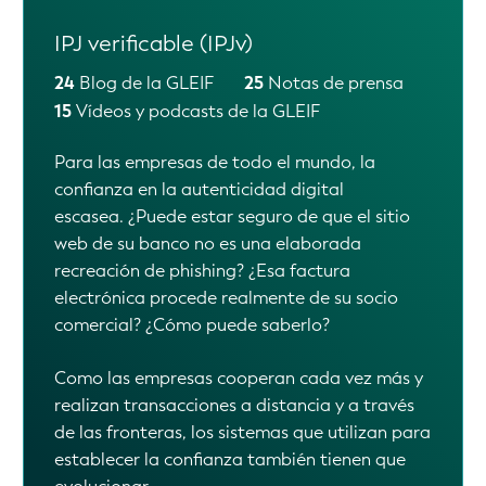
Lightbulb Series
22
Blog de la GLEIF
Esta «Serie de blogs LEI Lightbulb» de la
GLEIF tiene como objetivo arrojar luz sobre
la amplitud de la aceptación y la defensa
del IPJ en los sectores público y privado, las
geografías y los casos de uso, destacando
qué líderes del sector, autoridades y
organizaciones apoyan el IPJ y con qué
propósito. Al demostrar cómo el éxito
derivado de las sólidas raíces normativas
está dando lugar a una oleada de
defensores de una mayor regulación del IPJ
y de la adopción voluntaria del IPJ en
aplicaciones nuevas y emergentes, la GLEIF