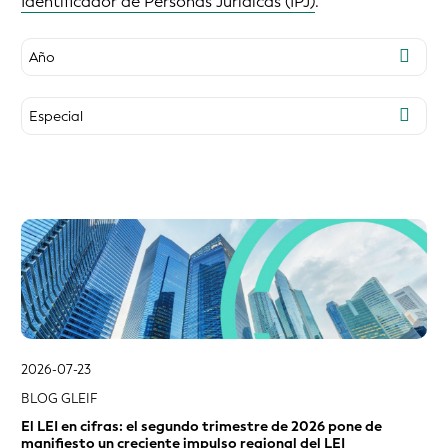
Identificador de Personas Jurídicas (IPJ)
.
Año
2026
Especial
2025
2024
IPJ verificable (IPJv)
2023
Lightbulb Series
2022
Agente de validación
2021
El IPJ en las cadenas de suministro
2020
2019
2018
2017
2026-07-23
2016
BLOG GLEIF
El LEI en cifras: el segundo trimestre de 2026 pone de
manifiesto un creciente impulso regional del LEI