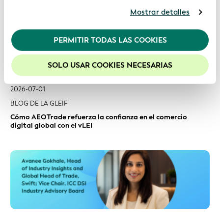
2026-07-01
usted acepta nuestras cookies. Para obtener más
Mostrar detalles
información, consulte nuestra
Política de
BLOG DE LA GLEIF
privacidad
.
Cómo AEOTrade refuerza la confianza en el comercio
PERMITIR TODAS LAS COOKIES
digital global con el vLEI
Recomendamos mantener activadas las cookies
para mejorar la experiencia en nuestro sitio web.
SOLO USAR COOKIES NECESARIAS
2026-06-29
TRUST TALKS
Más allá de la digitalización: la necesidad imperiosa de una
identidad fiable para el comercio mundial