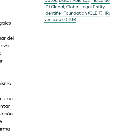
Datos
,
Datos Abiertos
,
Índice de
IPJ Global
,
Global Legal Entity
Identifier Foundation (GLEIF)
,
IPJ
verificable (IPJv)
gales
gar del
ueva
a
an
mismo
í como
ontar
cación
e
firma