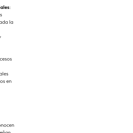
iales
:
as
ada la
y
ocesos
ales
zos en
conocen
peñan