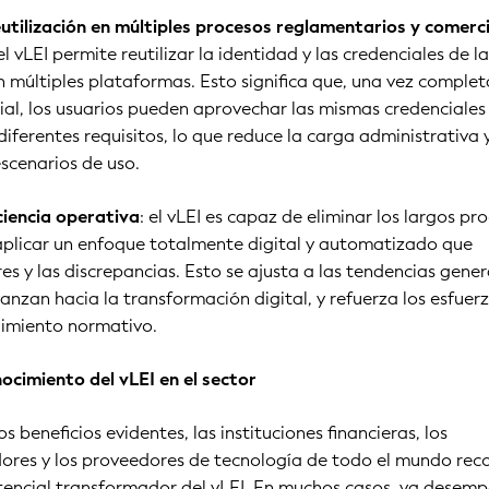
eutilización en múltiples procesos reglamentarios y comerc
l vLEI permite reutilizar la identidad y las credenciales de l
 múltiples plataformas. Esto significa que, una vez complet
cial, los usuarios pueden aprovechar las mismas credenciales
 diferentes requisitos, lo que reduce la carga administrativa 
scenarios de uso.
ciencia operativa
: el vLEI es capaz de eliminar los largos pr
 aplicar un enfoque totalmente digital y automatizado que
res y las discrepancias. Esto se ajusta a las tendencias gener
vanzan hacia la transformación digital, y refuerza los esfuer
imiento normativo.
ocimiento del vLEI en el sector
 beneficios evidentes, las instituciones financieras, los
ores y los proveedores de tecnología de todo el mundo re
tencial transformador del vLEI. En muchos casos, ya desem