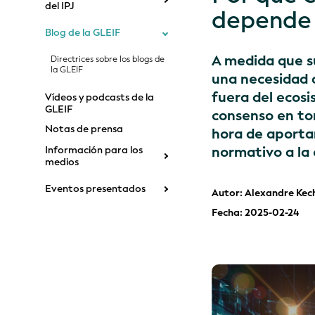
del IPJ
depende d
Blog de la GLEIF
A medida que s
Directrices sobre los blogs de
la GLEIF
una necesidad a
fuera del ecosi
Vídeos y podcasts de la
GLEIF
consenso en tor
Notas de prensa
hora de aporta
normativo a la
Información para los
medios
Eventos presentados
Autor: Alexandre Kec
Fecha: 2025-02-24