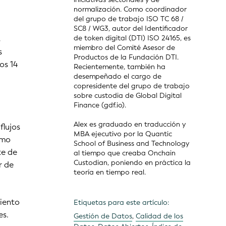
normalización. Como coordinador
del grupo de trabajo ISO TC 68 /
SC8 / WG3, autor del Identificador
de token digital (DTI) ISO 24165, es
s
miembro del Comité Asesor de
s
Productos de la Fundación DTI.
os 14
Recientemente, también ha
desempeñado el cargo de
copresidente del grupo de trabajo
sobre custodia de Global Digital
Finance (gdf.io).
Alex es graduado en traducción y
flujos
MBA ejecutivo por la Quantic
omo
School of Business and Technology
te de
al tiempo que creaba Onchain
Custodian, poniendo en práctica la
r de
teoría en tiempo real.
iento
Etiquetas para este artículo:
es.
Gestión de Datos
,
Calidad de los