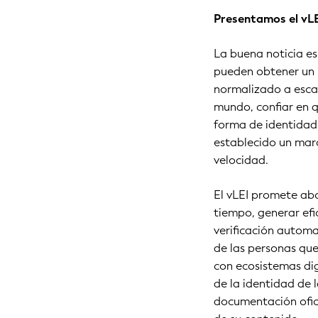
Presentamos el vL
La buena noticia e
pueden obtener un I
normalizado a escal
mundo, confiar en q
forma de identidad d
establecido un mar
velocidad.
El vLEI promete abo
tiempo, generar efi
verificación autom
de las personas que
con ecosistemas digi
de la identidad de l
documentación oficia