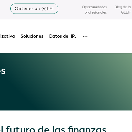
Oportunidades
Blog de la
Obtener un (v)LEI
profesionales
GLEIF
izativa
Soluciones
Datos del IPJ
•••
os
l futuro de las finanzas