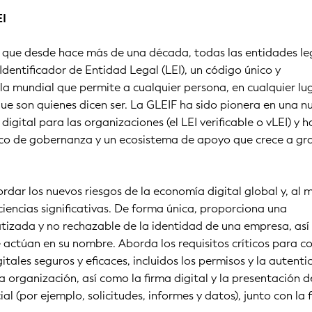
EI
s que desde hace más de una década, todas las entidades le
dentificador de Entidad Legal (LEI), un código único y
a mundial que permite a cualquier persona, en cualquier lu
ue son quienes dicen ser. La GLEIF ha sido pionera en una n
igital para las organizaciones (el LEI verificable o vLEI) y h
co de gobernanza y un ecosistema de apoyo que crece a gr
rdar los nuevos riesgos de la economía digital global y, al 
ciencias significativas. De forma única, proporciona una
atizada y no rechazable de la identidad de una empresa, as
 actúan en su nombre. Aborda los requisitos críticos para c
tales seguros y eficaces, incluidos los permisos y la autenti
a organización, así como la firma digital y la presentación d
l (por ejemplo, solicitudes, informes y datos), junto con la 