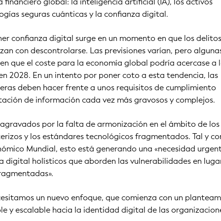
 financiero global: la inteligencia artificial (IA), los activos
logías seguras cuánticas y la confianza digital.
er confianza digital surge en un momento en que los delito
an con descontrolarse. Las previsiones varían, pero alguna
en que el coste para la economía global podría acercase a l
 en 2028. En un intento por poner coto a esta tendencia, las
cieras deben hacer frente a unos requisitos de cumplimiento
tación de información cada vez más gravosos y complejos.
 agravados por la falta de armonización en el ámbito de los 
erizos y los estándares tecnológicos fragmentados. Tal y c
onómico Mundial, esto está generando una «necesidad urgen
 digital holísticos que aborden las vulnerabilidades en luga
 fragmentadas».
cesitamos un nuevo enfoque, que comienza con un planteam
le y escalable hacia la identidad digital de las organizacion