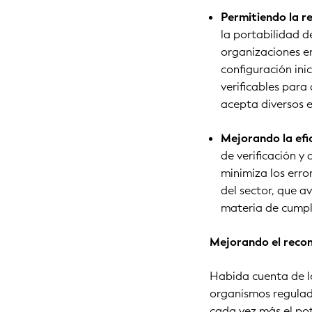
Permitiendo la r
la portabilidad de
organizaciones en
configuración ini
verificables para
acepta diversos e
Mejorando la efi
de verificación y
minimiza los erro
del sector, que a
materia de cumpl
Mejorando el recon
Habida cuenta de los
organismos regulad
cada vez más el po