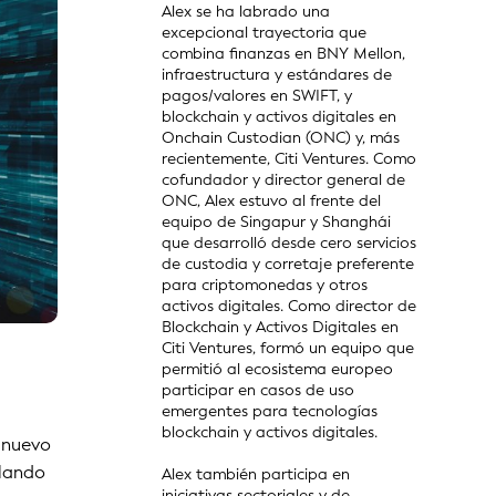
Alex se ha labrado una
excepcional trayectoria que
combina finanzas en BNY Mellon,
infraestructura y estándares de
pagos/valores en SWIFT, y
blockchain y activos digitales en
Onchain Custodian (ONC) y, más
recientemente, Citi Ventures. Como
cofundador y director general de
ONC, Alex estuvo al frente del
equipo de Singapur y Shanghái
que desarrolló desde cero servicios
de custodia y corretaje preferente
para criptomonedas y otros
activos digitales. Como director de
Blockchain y Activos Digitales en
Citi Ventures, formó un equipo que
permitió al ecosistema europeo
participar en casos de uso
emergentes para tecnologías
blockchain y activos digitales.
n nuevo
ilando
Alex también participa en
iniciativas sectoriales y de