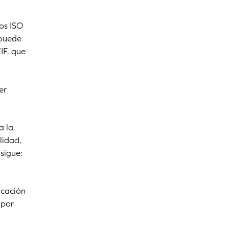
tos ISO
 puede
IF, que
er
a la
lidad,
sigue:
icación
 por