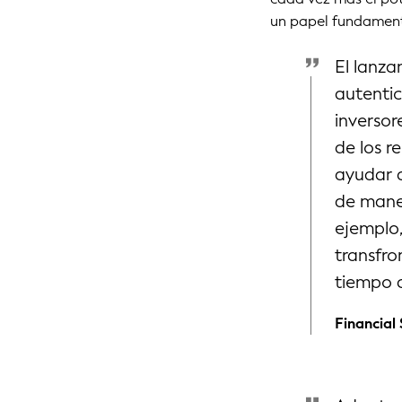
un papel fundamenta
El lanza
autentic
inversor
de los r
ayudar a
de maner
ejemplo,
transfro
tiempo q
Financial