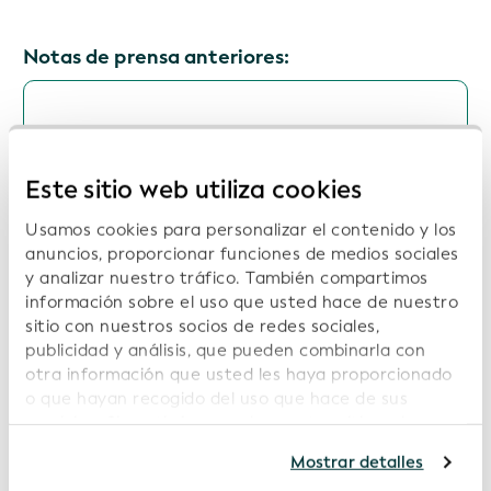
Notas de prensa anteriores:
Open Supply Hub, Wikimedia Deutschland y
Wikirate International se unen a la Red
Global de Integración de Datos Abiertos
Este sitio web utiliza cookies
(GODIN) de la GLEIF para impulsar los datos
interoperables en pro de la transparencia, la
Usamos cookies para personalizar el contenido y los
sostenibilidad y la confianza digital
anuncios, proporcionar funciones de medios sociales
y analizar nuestro tráfico. También compartimos
Fecha: 2026-07-16
información sobre el uso que usted hace de nuestro
sitio con nuestros socios de redes sociales,
publicidad y análisis, que pueden combinarla con
otra información que usted les haya proporcionado
ISITC y GLEIF inician una colaboración para
o que hayan recogido del uso que hace de sus
fomentar las mejores prácticas del sector y
servicios. Si continúa usando nuestro sitio web,
la transparencia de los datos
usted acepta nuestras cookies. Para obtener más
Mostrar detalles
información, consulte nuestra
Política de
Fecha: 2026-06-16