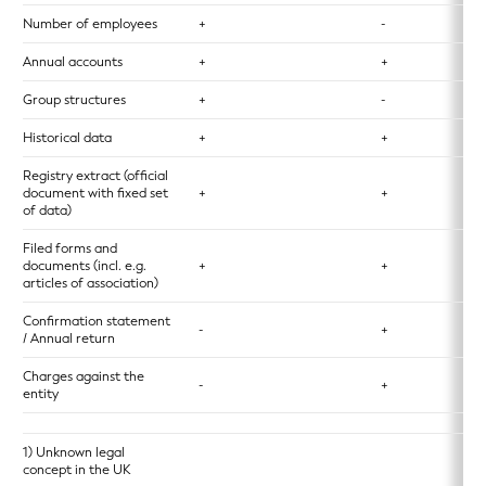
Number of employees
+
-
Annual accounts
+
+
Group structures
+
-
Historical data
+
+
Registry extract (official
document with fixed set
+
+
of data)
Filed forms and
documents (incl. e.g.
+
+
articles of association)
Confirmation statement
-
+
/ Annual return
Charges against the
-
+
entity
1) Unknown legal
concept in the UK