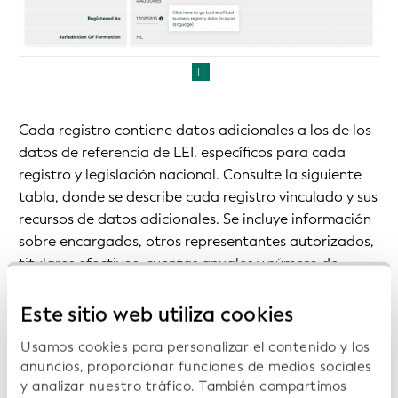
Cada registro contiene datos adicionales a los de los
datos de referencia de LEI, específicos para cada
registro y legislación nacional. Consulte la siguiente
tabla, donde se describe cada registro vinculado y sus
recursos de datos adicionales. Se incluye información
sobre encargados, otros representantes autorizados,
titulares efectivos, cuentas anuales y número de
empleados, entre otros datos.
Este sitio web utiliza cookies
Los datos disponibles varían según el registro y no
Usamos cookies para personalizar el contenido y los
siempre están disponibles de forma gratuita.
anuncios, proporcionar funciones de medios sociales
y analizar nuestro tráfico. También compartimos
En la siguiente tabla, se ofrece una descripción