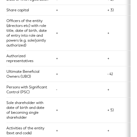
Share capital
+
+ 3)
Officers of the entity
(directors etc) with role
title, date of birth, date
+
+
of entry into role and
powers (e.g. sole/jointly
authorized)
Authorized
+
+
representatives
Ultimate Beneficial
+
- 4)
Owners (UBO)
Persons with Significant
-
+
Control (PSC)
Sole shareholder with
date of birth and date
+
+ 5)
of becoming single
shareholder
Activities of the entity
+
+
(text and code)