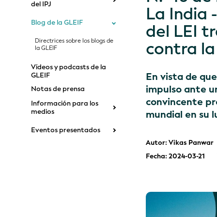
del IPJ
La India 
Blog de la GLEIF
del LEI t
Directrices sobre los blogs de
contra la
la GLEIF
Vídeos y podcasts de la
En vista de que
GLEIF
impulso ante u
Notas de prensa
convincente pr
Información para los
medios
mundial en su l
Eventos presentados
Autor: Vikas Panwar
Fecha: 2024-03-21