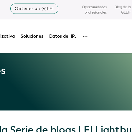
Oportunidades
Blog de la
Obtener un (v)LEI
profesionales
GLEIF
izativa
Soluciones
Datos del IPJ
•••
os
 la Serie de blogs LEI Lightbu