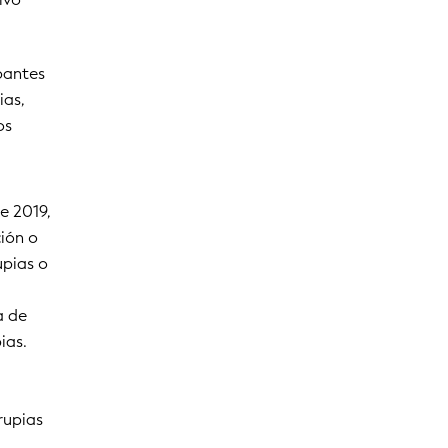
ipantes
ias,
os
e 2019,
ción o
upias o
a de
ias.
rupias