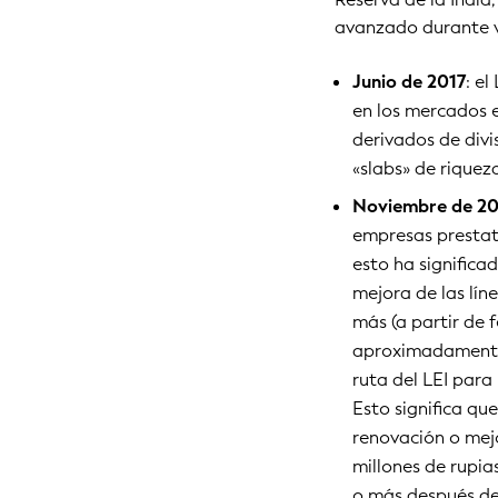
avanzado durante v
Junio de 2017
: e
en los mercados e
derivados de divi
«slabs» de riqueza
Noviembre de 20
empresas prestata
esto ha significa
mejora de las lín
más (a partir de 
aproximadamente a
ruta del LEI para
Esto significa qu
renovación o mejo
millones de rupia
o más después de