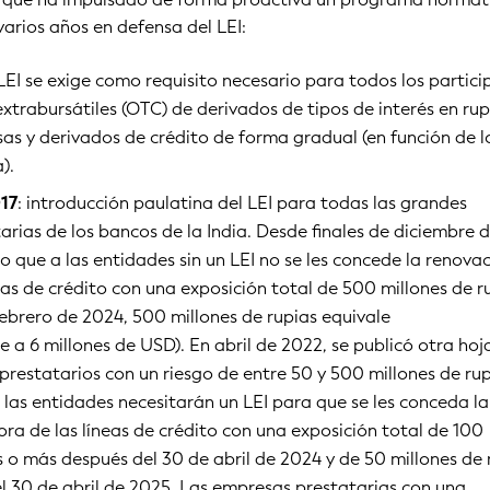
arios años en defensa del LEI:
l LEI se exige como requisito necesario para todos los partic
xtrabursátiles (OTC) de derivados de tipos de interés en rup
sas y derivados de crédito de forma gradual (en función de l
).
17
: introducción paulatina del LEI para todas las grandes
rias de los bancos de la India. Desde finales de diciembre d
do que a las entidades sin un LEI no se les concede la renova
eas de crédito con una exposición total de 500 millones de r
febrero de 2024, 500 millones de rupias equivale
 6 millones de USD). En abril de 2022, se publicó otra hoj
 prestatarios con un riesgo de entre 50 y 500 millones de rup
e las entidades necesitarán un LEI para que se les conceda la
ra de las líneas de crédito con una exposición total de 100
s o más después del 30 de abril de 2024 y de 50 millones de 
l 30 de abril de 2025. Las empresas prestatarias con una