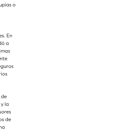
upias o
a
es. En
dó a
rimas
ente
eguros
rios
 de
y la
isores
os de
una