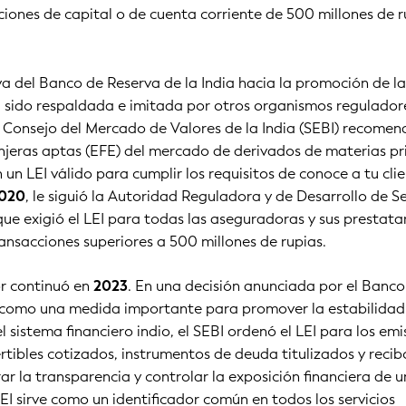
iones de capital o de cuenta corriente de 500 millones de r
a del Banco de Reserva de la India hacia la promoción de l
a sido respaldada e imitada por otros organismos regulador
el Consejo del Mercado de Valores de la India (SEBI) recomen
anjeras aptas (EFE) del mercado de derivados de materias p
un LEI válido para cumplir los requisitos de conoce a tu cli
2020
, le siguió la Autoridad Reguladora y de Desarrollo de S
 que exigió el LEI para todas las aseguradoras y sus prestata
ansacciones superiores a 500 millones de rupias.
or continuó en
2023
. En una decisión anunciada por el Banco
a como una medida importante para promover la estabilidad 
el sistema financiero indio, el SEBI ordenó el LEI para los em
rtibles cotizados, instrumentos de deuda titulizados y recib
ar la transparencia y controlar la exposición financiera de 
LEI sirve como un identificador común en todos los servicios