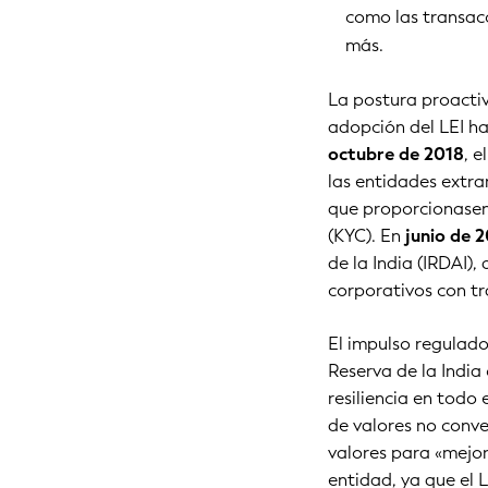
como las transacc
más.
La postura proactiv
adopción del LEI h
octubre de 2018
, 
las entidades extr
que proporcionasen 
(KYC). En
junio de 
de la India (IRDAI),
corporativos con tr
El impulso regulad
Reserva de la Indi
resiliencia en todo 
de valores no conve
valores para «mejor
entidad, ya que el 