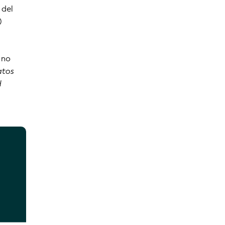
 del
)
 no
atos
d