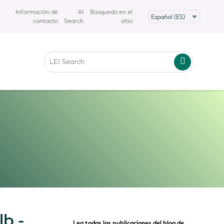
Información de
AI
Búsqueda en el
contacto
Search
sitio
lb -
Lea todas las publicaciones del blog de