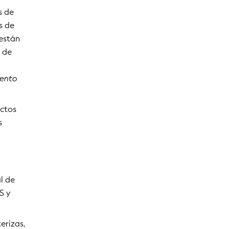
s de
s de
 están
l de
iento
uctos
s
l de
S y
erizas,