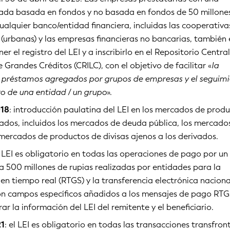
ada basada en fondos y no basada en fondos de 50 millone
ualquier banco/entidad financiera, incluidas las cooperativa
 (urbanas) y las empresas financieras no bancarias, también
r el registro del LEI y a inscribirlo en el Repositorio Centra
 Grandes Créditos (CRILC), con el objetivo de facilitar «
la
s préstamos agregados por grupos de empresas y el seguim
ero de una entidad / un grupo
».
018
: introducción paulatina del LEI en los mercados de prod
vados, incluidos los mercados de deuda pública, los mercado
mercados de productos de divisas ajenos a los derivados.
l LEI es obligatorio en todas las operaciones de pago por un
a 500 millones de rupias realizadas por entidades para la
 en tiempo real (RTGS) y la transferencia electrónica naciona
on campos específicos añadidos a los mensajes de pago RTG
r la información del LEI del remitente y el beneficiario.
21
: el LEI es obligatorio en todas las transacciones transfront