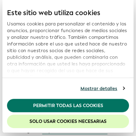
Este sitio web utiliza cookies
Usamos cookies para personalizar el contenido y los
anuncios, proporcionar funciones de medios sociales
y analizar nuestro tráfico. También compartimos
información sobre el uso que usted hace de nuestro
sitio con nuestros socios de redes sociales,
publicidad y análisis, que pueden combinarla con
otra información que usted les haya proporcionado
o que hayan recogido del uso que hace de sus
servicios. Si continúa usando nuestro sitio web,
usted acepta nuestras cookies. Para obtener más
Mostrar detalles
información, consulte nuestra
Política de
Cualquier persona interesada puede recrear el
privacidad
.
Informe Comercial del Sistema Global del IPJ o los
PERMITIR TODAS LAS COOKIES
Recomendamos mantener activadas las cookies
indicadores que figuran en dicho informe en dos
para mejorar la experiencia en nuestro sitio web.
sencillos pasos:
SOLO USAR COOKIES NECESARIAS
Descargue la
Copia de Oro de los archivos
en su