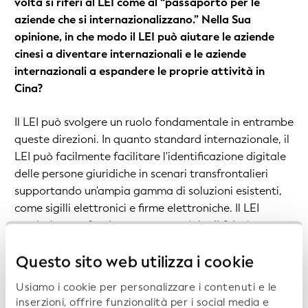
volta si riferì al LEI come al “passaporto per le
aziende che si internazionalizzano.” Nella Sua
opinione, in che modo il LEI può aiutare le aziende
cinesi a diventare internazionali e le aziende
internazionali a espandere le proprie attività in
Cina?
Il LEI può svolgere un ruolo fondamentale in entrambe
queste direzioni. In quanto standard internazionale, il
LEI può facilmente facilitare l'identificazione digitale
delle persone giuridiche in scenari transfrontalieri
supportando un'ampia gamma di soluzioni esistenti,
come sigilli elettronici e firme elettroniche. Il LEI
costituisce un fondamento essenziale di fiducia per
tutte le società coinvolte in attività commerciali e
finanziarie transfrontaliere fornendo dati di
Questo sito web utilizza i cookie
riferimento della persona giuridica aperti,
Usiamo i cookie per personalizzare i contenuti e le
standardizzati e di alta qualità e affrontando
inserzioni, offrire funzionalità per i social media e