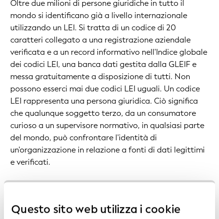
Oltre due milioni di persone giuridiche in tutto il
mondo si identificano già a livello internazionale
utilizzando un LEI. Si tratta di un codice di 20
caratteri collegato a una registrazione aziendale
verificata e a un record informativo nell'Indice globale
dei codici LEI, una banca dati gestita dalla GLEIF e
messa gratuitamente a disposizione di tutti. Non
possono esserci mai due codici LEI uguali. Un codice
LEI rappresenta una persona giuridica. Ciò significa
che qualunque soggetto terzo, da un consumatore
curioso a un supervisore normativo, in qualsiasi parte
del mondo, può confrontare l'identità di
un'organizzazione in relazione a fonti di dati legittimi
e verificati.
Nell'ambito della lotta contro il riciclaggio di denaro,
il finanziamento al terrorismo e altre forme di crimini
Questo sito web utilizza i cookie
finanziari, oltre 200 organi di regolamentazione