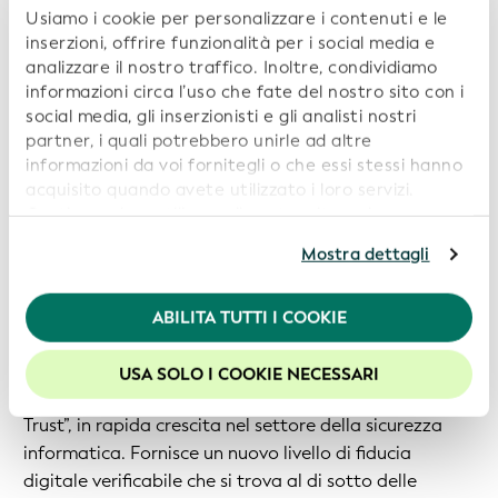
finanziari hanno ora reso obbligatorio il codice LEI tra
Usiamo i cookie per personalizzare i contenuti e le
le persone giuridiche che operano nei mercati dei
inserzioni, offrire funzionalità per i social media e
capitali. Il sistema si sta ora espandendo oltre l'uso
analizzare il nostro traffico. Inoltre, condividiamo
regolamentato e si sta rifocalizzando sull'aiutare le
informazioni circa l’uso che fate del nostro sito con i
social media, gli inserzionisti e gli analisti nostri
organizzazioni a utilizzare il codice LEI per aumentare
partner, i quali potrebbero unirle ad altre
fiducia, efficienza e trasparenza in tutte le tipologie di
informazioni da voi fornitegli o che essi stessi hanno
commercio. Pertanto, la GLEIF ha sviluppato un
acquisito quando avete utilizzato i loro servizi.
nuovo modello di identità aziendale decentralizzata,
Continuando a utilizzare il nostro sito web,
il codice LEI verificabile (vLEI) che consente alle
acconsentite all’uso dei cookie. Per ulteriori
Mostra dettagli
aziende di tutto il mondo di utilizzare il sistema
informazioni, siete pregati di consultare la nostra
globale LEI per identificarsi e verificare digitalmente
Politica in materia di privacy
.
l'autenticità delle organizzazioni della controparte. Il
ABILITA TUTTI I COOKIE
Per usufruire della migliore esperienza sul nostro sito
vLEI è conforme al popolare mantra “mai fidarsi,
web, consigliamo di lasciare i cookie abilitati.
verificare sempre”, rappresentato dal movimento
USA SOLO I COOKIE NECESSARI
controintuitivamente definito “Architettura Zero
Trust”, in rapida crescita nel settore della sicurezza
informatica. Fornisce un nuovo livello di fiducia
digitale verificabile che si trova al di sotto delle