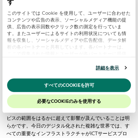
す
れます。
このサイトでは Cookie を使用して、ユーザーに合わせた
デューデリジェンス、コンプライアンス、インシデン
コンテンツや広告の表示、ソーシャルメディア機能の提
ト報告を効率化:
正確なLEIベースの識別により、報告
供、広告の表示回数やクリック数の測定を行っていま
エラーが最小限に抑えられ、データ品質が向上し、よ
す。またユーザーによるサイトの利用状況についても情
報を収集し、ソーシャルメディアや広告配信、データ解
り信頼性の高いコンプライアンスのための提出が可能
析の各パートナーと共有しています。各パートナーは、
になります。ICT関連のインシデントが発生した場合
ここで収集された情報とユーザーが各パートナーに提供
に、LEIにより関係者全員が明確で標準化された参照
した他の情報、ユーザーが各パートナーのサービスを使
情報を得ることができます。これにより、インシデン
用したときに収集した他の情報を組み合わせて使用する
詳細を表示
トの報告が簡素化され、一貫性が確保され、迅速な解
ことがあります。
当ウェブサイトの使用を続行するとク
決のための作業が可能になります。
ッキーに同意したことになります。
すべてのCOOKIEを許可
当社のウェブサイトでのエクスペリエンスを向上させる
回復力の高いデジタル経済の構築
ために、Cookieを有効にしておくことをお勧めします。
必要なCOOKIEのみを使用する
サイバー攻撃の迅速化と高度化が進むことで、金融サー
ビスの範囲をはるかに超えて影響が及んでいることは明
らかです。今日のデジタル化された複雑な世界では、す
べての重要なインフラストラクチャがICTサービスプロ