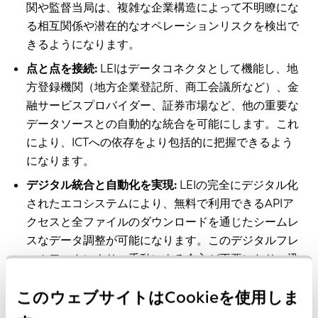
関や監督当局は、複雑な企業構造によって不明瞭にな
る相互関係や潜在的なオペレーションリスクを検出で
きるようになります。
点と点を接続:
LEIはデータコネクタとして機能し、地
方登録機関（地方企業登記所、商工会議所など）、金
融サービスプロバイダー、証券市場など、他の重要な
データソースとの自動的な統合を可能にします。これ
により、ICTへの依存をより包括的に把握できるよう
になります。
デジタル統合と自動化を実現:
LEIの完全にデジタル化
されたエコシステムにより、無料で利用できるAPIア
クセスと全ファイルのダウンロードを通じたシームレ
スなデータ調整が可能になります。このデジタルフレ
ームワークにより、手動による介入が不要になり、迅
速なデータの収集と分析が可能になります。そして、
このウェブサイトはCookieを使用しま
ICTへの依存を監視し、より情報に基づいた意思決定
を行うために必要なツールが機関や監督当局に提供さ