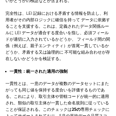
いかどうかの検証などが含まれる。
完全性は、LEI 記録における矛盾する情報を防止し、利
用者がその内部ロジックに確信を持って データに依拠す
ることを支援する。これは、定義されたデータ関係ルー
ルに LEI データが適合する度合いを指し、必須フィール
ドが適切に入力されているかどうか、 フィールド間の関
係（例えば、親子エンティティ）が首尾一貫しているか
どうか、矛盾する又は論理的に 不可能な組み合わせが存
在しないかどうかを検証する。
一貫性：統一された適用の強制
一貫性とは、一意のデータが複数のデータセットにまた
がっても同じ値を保持する度合いを評価するものであ
る。これにより、取引主体や管轄コードが統一的に適用
され、類似の取引主体が一貫した命名規則に従っている
ことが保証される。このチェックは
25の
専用チェックに
よってサポートされており、5月の平均データ品質スコ