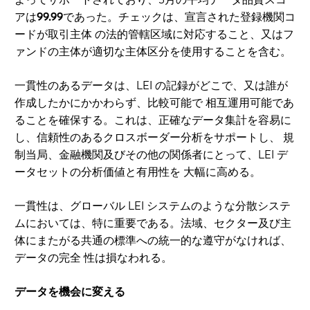
アは
99.99
であった。チェックは、宣言された登録機関コ
ードが取引主体 の法的管轄区域に対応すること、又はフ
ァンドの主体が適切な主体区分を使用することを含む。
一貫性のあるデータは、LEI の記録がどこで、又は誰が
作成したかにかかわらず、比較可能で 相互運用可能であ
ることを確保する。これは、正確なデータ集計を容易に
し、信頼性のあるクロスボーダー分析をサポートし、 規
制当局、金融機関及びその他の関係者にとって、LEI デ
ータセットの分析価値と有用性を 大幅に高める。
一貫性は、グローバル LEI システムのような分散システ
ムにおいては、特に重要である。法域、セクター及び主
体にまたがる共通の標準への統一的な遵守がなければ、
データの完全 性は損なわれる。
データを機会に変える