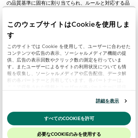
の品質基準に固有に割り当てられ、ルールと対応する品
質次元との間に 明確かつ追跡可能なリンクを構築する。
この構造は、月次データ品質レポートと公開ダッシュボ
このウェブサイトはCookieを使用しま
ードの基盤を形成しています。
す
妥当性、完全性、一貫性にスポットライトを当てる
このサイトでは Cookie を使用して、ユーザーに合わせた
コンテンツや広告の表示、ソーシャルメディア機能の提
データ品質基準の全 12 項目は不可欠であるが、本ブロ
供、広告の表示回数やクリック数の測定を行っていま
グは、高品質の LEI データを確保するため の「有効
す。またユーザーによるサイトの利用状況についても情
性」、「完全性」及び「一貫性」の役割に焦点を当て
報を収集し、ソーシャルメディアや広告配信、データ解
る：
析の各パートナーと共有しています。各パートナーは、
ここで収集された情報とユーザーが各パートナーに提供
した他の情報、ユーザーが各パートナーのサービスを使
妥当性適切なフォーマットと構造の確保
用したときに収集した他の情報を組み合わせて使用する
詳細を表示
ことがあります。
当ウェブサイトの使用を続行するとク
有効性とは、データ値がそのドメイン・バリュー・セッ
ッキーに同意したことになります。
トにどのように適合するかの尺度を指す。これは、各
すべてのCOOKIEを許可
LEI データ要素が事前に定義されたフォーマット及びコ
当社のウェブサイトでのエクスペリエンスを向上させる
ために、Cookieを有効にしておくことをお勧めします。
ード・リストに適合することを確保する。妥当性は、
33
必要なCOOKIEのみを使用する