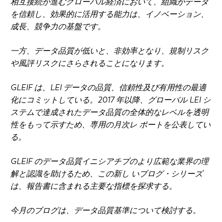
相互接続が進むグローバル経済において、組織がデータ
を信頼し、効果的に活用する能力は、イノベーション、
成長、競争力の基盤です。
一方、データ品質が低いと、非効率となり、規制リスク
や風評リスクにさらされることになります。
GLEIF は、LEI データの品質、信頼性及び有用性の最適
化にコミットしている。2017 年以降、グローバル LEI シ
ステムで達成されたデータ品質の全体的なレベルを透明
性をもって示すため、専用の月次レ ポートを公表してい
る。
GLEIF のデータ品質イニシアチブのより広範な業界の理
解と認識を助けるため、この新し いブログ・シリーズ
は、報告書に含まれる主要な指標を探求する。
今月のブログは、データ品質基準について検討する。