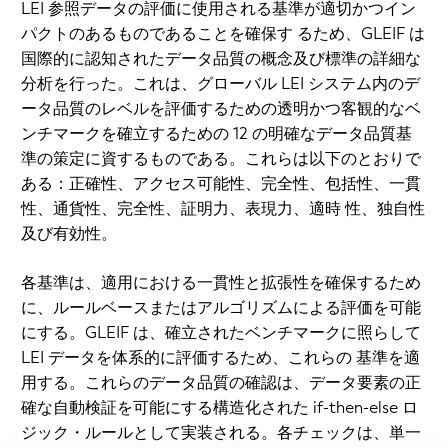
LEI 参照データの評価に使用される基準が適切かつイン
パクトのあるものであることを確保す るため、GLEIF は
国際的に認知されたデータ品質の概念及び標準の詳細な
分析を行った。これは、グローバル LEI システム内のデ
ータ品質のレベルを評価するための透明かつ客観的なベ
ンチマークを確立するための 12 の明確なデータ品質基
準の策定に資するものである。これらは以下のとおりで
ある：正確性、アクセス可能性、完全性、包括性、一貫
性、通貨性、完全性、証明力、表現力、適時 性、独自性
及び有効性。
各基準は、適用における一貫性と拡張性を確保するため
に、ルールベースまたはアルゴリズムによる評価を可能
にする。GLEIF は、確立されたベンチマークに照らして
LEI データを体系的に評価するため、これらの 基準を適
用する。これらのデータ品質の確認は、データ要素の正
確な自動検証を可能にする構造化された if-then-else ロ
ジック・ルールとして実装される。各チェックは、単一