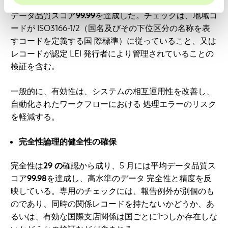
の
個別確認を通じて評価され、5 月にはこの基準の平均
データ品質スコア
99.99
を達成した。チェックは、地域コ
ードが ISO3166-1/2（国名及びその下位区分の名称を表
すコードを定義する国 際標準）に従っていること、又は
レコードが認定 LEI 発行者により管理されていることの
検証を含む。
一般的に、有効性は、システムの相互運用性を改善し、
自動化されたワークフローにおける 処理エラーのリスク
を軽減する。
完全性論理的健全性の確保
完全性は
29 の
確認から成り、5 月には平均データ品質ス
コア
99.98
を達成し、高水準のデータ 完全性と精度を反
映している。専用のチェックには、報告例外が別個のも
のであり、同時の関係レコードを持たないかどうか、あ
るいは、有効な国際支店関係は国ごとに1つしか存在しな