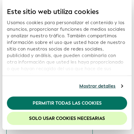
Este sitio web utiliza cookies
Usamos cookies para personalizar el contenido y los
anuncios, proporcionar funciones de medios sociales
Informes relacionados:
y analizar nuestro tráfico. También compartimos
información sobre el uso que usted hace de nuestro
Visualizaciones
sitio con nuestros socios de redes sociales,
Descargar Informes de Servicio
publicidad y análisis, que pueden combinarla con
otra información que usted les haya proporcionado
Fecha: 2026-07-14
o que hayan recogido del uso que hace de sus
servicios. Si continúa usando nuestro sitio web,
usted acepta nuestras cookies. Para obtener más
Visualizaciones
Mostrar detalles
información, consulte nuestra
Política de
Descargar Informes de Servicio
privacidad
.
PERMITIR TODAS LAS COOKIES
Recomendamos mantener activadas las cookies
Fecha: 2026-06-15
para mejorar la experiencia en nuestro sitio web.
SOLO USAR COOKIES NECESARIAS
Visualizaciones