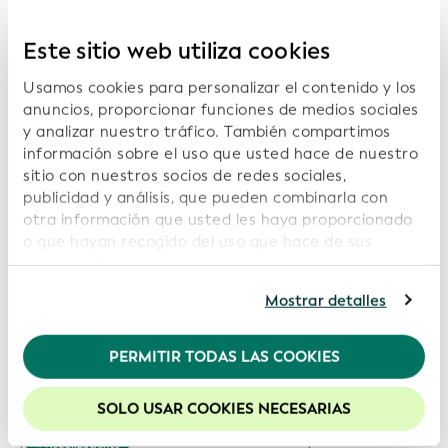
Siguiente página
Este sitio web utiliza cookies
Usamos cookies para personalizar el contenido y los
anuncios, proporcionar funciones de medios sociales
Informes relacionados:
y analizar nuestro tráfico. También compartimos
información sobre el uso que usted hace de nuestro
Visualizaciones
sitio con nuestros socios de redes sociales,
publicidad y análisis, que pueden combinarla con
Descargar Informes de Servicio
otra información que usted les haya proporcionado
Fecha: 2026-07-14
o que hayan recogido del uso que hace de sus
servicios. Si continúa usando nuestro sitio web,
usted acepta nuestras cookies. Para obtener más
Mostrar detalles
información, consulte nuestra
Política de
Visualizaciones
privacidad
.
Descargar Informes de Servicio
PERMITIR TODAS LAS COOKIES
Recomendamos mantener activadas las cookies
Fecha: 2026-06-15
para mejorar la experiencia en nuestro sitio web.
SOLO USAR COOKIES NECESARIAS
Visualizaciones