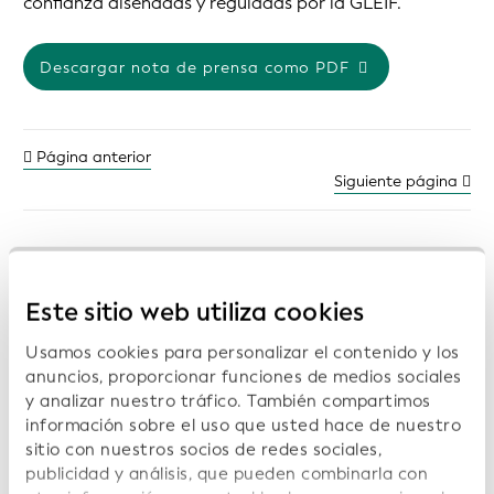
confianza diseñadas y reguladas por la GLEIF.
Descargar nota de prensa como PDF
Página anterior
Siguiente página
Notas de prensa anteriores:
Este sitio web utiliza cookies
Usamos cookies para personalizar el contenido y los
anuncios, proporcionar funciones de medios sociales
Open Supply Hub, Wikimedia Deutschland y
y analizar nuestro tráfico. También compartimos
Wikirate International se unen a la Red
Global de Integración de Datos Abiertos
información sobre el uso que usted hace de nuestro
(GODIN) de la GLEIF para impulsar los datos
sitio con nuestros socios de redes sociales,
interoperables en pro de la transparencia, la
publicidad y análisis, que pueden combinarla con
sostenibilidad y la confianza digital