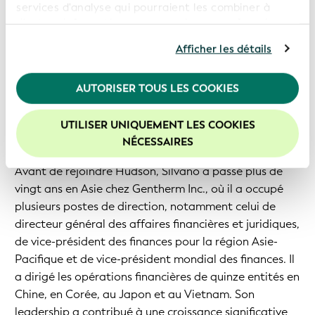
Silvano Azzopardi
services d'analyse qui pourraient les combiner à
d'autres informations que vous leur avez fournies ou
Silvano Azzopardi possède plus de trente ans
qu'ils ont collectées dans le cadre de votre
d’expérience dans les domaines de la finance, du
Afficher les détails
utilisation de leurs services. En poursuivant
management et des fonctions d’administrateur en
l'utilisation de notre site Web, vous consentez à
Europe, en Asie et en Afrique. Il occupe actuellement
l'utilisation de nos cookies. Pour de plus amples
AUTORISER TOUS LES COOKIES
informations, veuillez consulter notre
Politique de
le poste de directeur financier du groupe Hudson
confidentialité
.
Holdings Ltd., un groupe multinational de vente au
UTILISER UNIQUEMENT LES COOKIES
détail et de distribution présent dans huit pays.
Nous vous recommandons d'activer les cookies afin
NÉCESSAIRES
d'améliorer votre expérience sur notre site Web.
Avant de rejoindre Hudson, Silvano a passé plus de
vingt ans en Asie chez Gentherm Inc., où il a occupé
plusieurs postes de direction, notamment celui de
directeur général des affaires financières et juridiques,
de vice-président des finances pour la région Asie-
Pacifique et de vice-président mondial des finances. Il
a dirigé les opérations financières de quinze entités en
Chine, en Corée, au Japon et au Vietnam. Son
leadership a contribué à une croissance significative