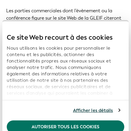
Les parties commerciales dont l'évènement ou la
conférence figure sur le site Web de la GLEIF citeront
la GLEIF avec le logo de la GLEIF, la plaque média de
la GLEIF et un lien vers le site Web de la GLEIF en tant
Ce site Web recourt à des cookies
que partenaire médiatique sur le site Web de
l'évènement ou de la conférence.
Nous utilisons les cookies pour personnaliser le
contenu et les publicités, actionner des
fonctionnalités propres aux réseaux sociaux et
Les organisations souhaitant faire figurer un
analyser notre trafic. Nous communiquons
évènement ou une conférence sur le site Web de la
également des informations relatives à votre
GLEIF sont invitées à envoyer un e-mail contenant les
utilisation de notre site à nos partenaires des
informations suivantes à
info@gleif.org
:
réseaux sociaux, de services publicitaires et de
services d'analyse qui pourraient les combiner à
- Le titre de l'évènement ou de la conférence.
d'autres informations que vous leur avez fournies ou
- Le lieu de l'évènement (ville).
qu'ils ont collectées dans le cadre de votre
Afficher les détails
utilisation de leurs services. En poursuivant
- La région (Afrique, Asie, Europe, Moyen-Orient,
l'utilisation de notre site Web, vous consentez à
Amérique, Océanie).
l'utilisation de nos cookies. Pour de plus amples
AUTORISER TOUS LES COOKIES
- La date de l'évènement.