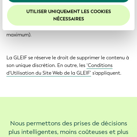
informations, veuillez consulter notre
Politique de
- Le lien vers le site Web de l'évènement.
confidentialité
.
UTILISER UNIQUEMENT LES COOKIES
- Image: la taille minimale 600x200 pixels - rapport
Nous vous recommandons d'activer les cookies afin
NÉCESSAIRES
3:1 (largeur:hauteur).
d'améliorer votre expérience sur notre site Web.
- Une brève description de l'évènement (100 mots
maximum).
La GLEIF se réserve le droit de supprimer le contenu à
son unique discrétion. En outre, les
‘Conditions
d'Utilisation du Site Web de la GLEIF’
s'appliquent.
Nous permettons des prises de décisions
plus intelligentes, moins coûteuses et plus