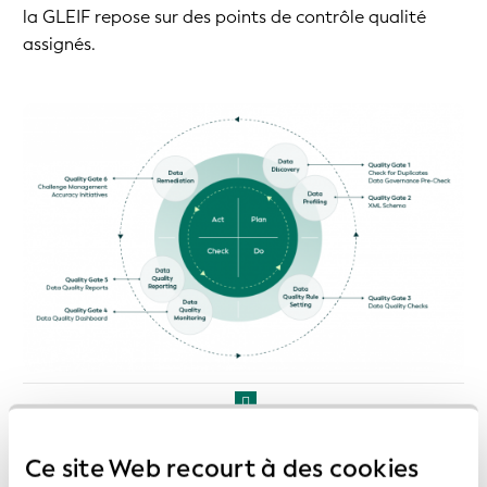
la GLEIF repose sur des points de contrôle qualité
assignés.
Ce site Web recourt à des cookies
Avant la publication d'un ensemble d'enregistrements