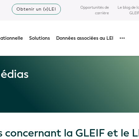
Opportunités de
Le blog de l
Obtenir un (v)LEI
carrière
GLEI
sationnelle
Solutions
Données associées au LEI
•••
Médias
 concernant la GLEIF et le L