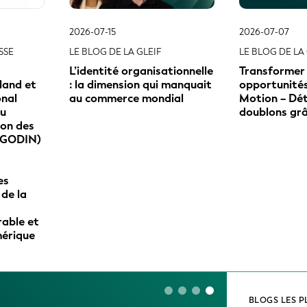
2026-07-15
2026-07-07
SSE
LE BLOG DE LA GLEIF
LE BLOG DE LA 
L’identité organisationnelle
Transformer 
land et
: la dimension qui manquait
opportunités 
onal
au commerce mondial
Motion – Dét
au
doublons grâc
ion des
(GODIN)
es
 de la
able et
mérique
BLOGS LES P