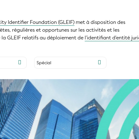
ity Identifier Foundation (GLEIF)
met à disposition des
es, régulières et opportunes sur les activités et les
la GLEIF relatifs au déploiement de
l'identifiant d'entité ju
Spécial
Les LEI vérifiables (vLEI)
Lightbulb Series
Agent de validation
Le LEI dans les chaînes
d'approvisionnement