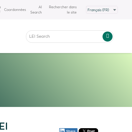
a
AI
Rechercher dans
Coordonnées
F
Search
le site
EI