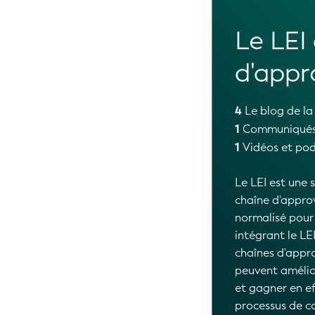
Le LEI
d'appr
4
Le blog de la
1
Communiqués 
1
Vidéos et pod
Le LEI est une 
chaîne d'appro
normalisé pour i
intégrant le LE
chaînes d'appro
peuvent amélior
et gagner en eff
processus de co