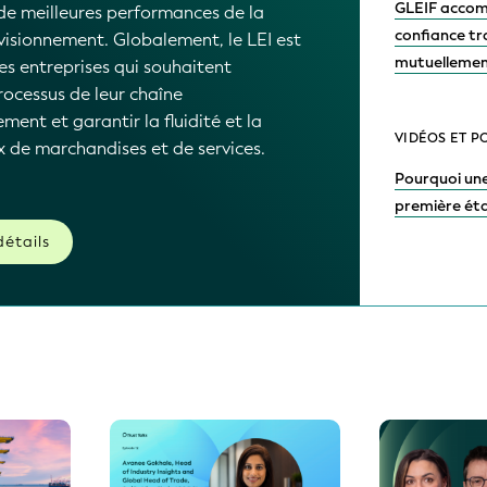
GLEIF accom
de meilleures performances de la
confiance tra
visionnement. Globalement, le LEI est
mutuellement
les entreprises qui souhaitent
rocessus de leur chaîne
ment et garantir la fluidité et la
VIDÉOS ET P
ux de marchandises et de services.
Pourquoi une
première éta
détails