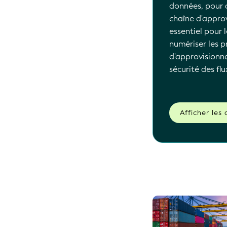
données, pour 
chaîne d'appro
essentiel pour 
numériser les p
d'approvisionne
sécurité des fl
Afficher les 