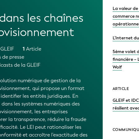
La valeur de
 dans les chaînes
commerce nu
opérationne
ovisionnement
L’Internet 
 GLEIF
1
Article
5ème volet de
de presse
financière –
casts de la GLEIF
Wolf
solution numérique de gestion de la
visionnement, qui propose un format
ARTICLE
dentifier les entités juridiques. En
GLEIF et IDC
I dans les systèmes numériques des
résilient avec
visionnement, les entreprises
er la transparence, réduire la fraude
icacité. Le LEI peut rationaliser les
COMMUNIQUÉ
nformité et accroître l'exactitude des