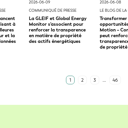
2026-06-09
2026-06-08
SSE
COMMUNIQUÉ DE PRESSE
LE BLOG DE LA 
 lancent
La GLEIF et Global Energy
Transformer 
visant à
Monitor s'associent pour
opportunités 
lleures
renforcer la transparence
Motion – Co
r et la
en matière de propriété
peut renforc
données
des actifs énergétiques
transparenc
de propriété
1
2
3
...
46