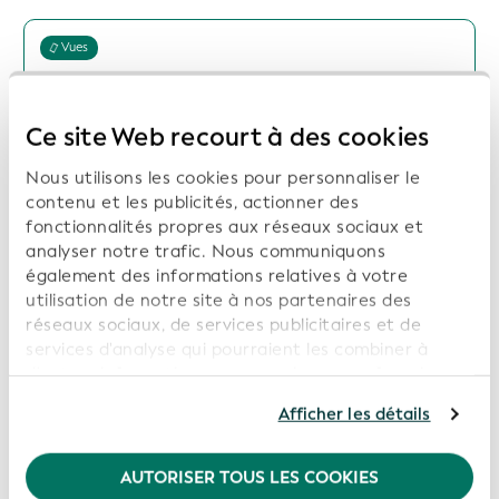
Vues
Télécharger les rapports de services
Ce site Web recourt à des cookies
Date: 2026-05-18
Nous utilisons les cookies pour personnaliser le
contenu et les publicités, actionner des
fonctionnalités propres aux réseaux sociaux et
analyser notre trafic. Nous communiquons
également des informations relatives à votre
Vues
utilisation de notre site à nos partenaires des
réseaux sociaux, de services publicitaires et de
Télécharger les rapports de services
services d'analyse qui pourraient les combiner à
d'autres informations que vous leur avez fournies ou
Date: 2026-04-16
qu'ils ont collectées dans le cadre de votre
Afficher les détails
utilisation de leurs services. En poursuivant
l'utilisation de notre site Web, vous consentez à
l'utilisation de nos cookies. Pour de plus amples
AUTORISER TOUS LES COOKIES
informations, veuillez consulter notre
Politique de