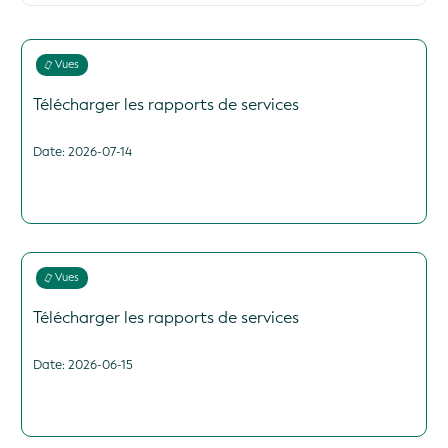
2026
2025
Vues
2024
Télécharger les rapports de services
2023
2022
Date: 2026-07-14
2021
2020
2019
2018
2017
Vues
2016
Télécharger les rapports de services
Date: 2026-06-15