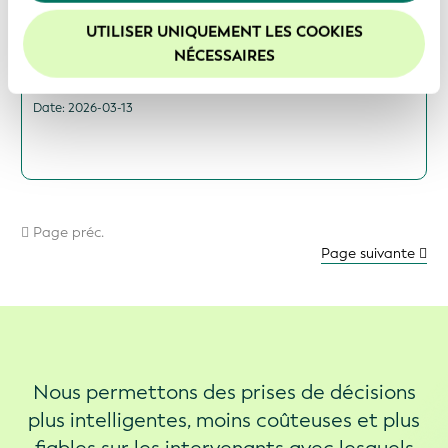
confidentialité
.
Vues
UTILISER UNIQUEMENT LES COOKIES
Nous vous recommandons d'activer les cookies afin
NÉCESSAIRES
Télécharger les rapports de services
d'améliorer votre expérience sur notre site Web.
Date: 2026-03-13
Page préc.
Page suivante
Nous permettons des prises de décisions
plus intelligentes, moins coûteuses et plus