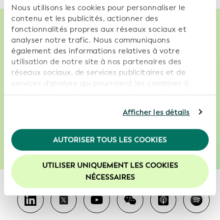
Nous utilisons les cookies pour personnaliser le
contenu et les publicités, actionner des
fonctionnalités propres aux réseaux sociaux et
analyser notre trafic. Nous communiquons
Nous permettons des prises de décisions
également des informations relatives à votre
utilisation de notre site à nos partenaires des
plus intelligentes, moins coûteuses et plus
réseaux sociaux, de services publicitaires et de
fiables sur les intervenants avec lesquels
services d'analyse qui pourraient les combiner à
une transaction est conclue
d'autres informations que vous leur avez fournies ou
qu'ils ont collectées dans le cadre de votre
Afficher les détails
utilisation de leurs services. En poursuivant
Services
Découvrez comment
l'utilisation de notre site Web, vous consentez à
l'utilisation de nos cookies. Pour de plus amples
AUTORISER TOUS LES COOKIES
informations, veuillez consulter notre
Politique de
confidentialité
.
UTILISER UNIQUEMENT LES COOKIES
Nous vous recommandons d'activer les cookies afin
NÉCESSAIRES
d'améliorer votre expérience sur notre site Web.