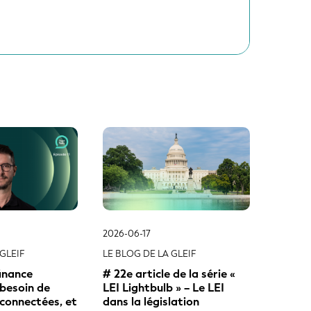
GLEIF
LE BLOG DE LA GLEIF
finance
# 22e article de la série «
besoin de
LEI Lightbulb » – Le LEI
connectées, et
dans la législation
s grand
américaine : ce qu’implique
ntifiants
la règle conjointe définitive
de la FDTA
2026-06-08
GLEIF
RAPPORTS SUR LA QUALITÉ DES
DONNÉES DU GLEIF
les données en
Rapports de qualité des
: Metric in