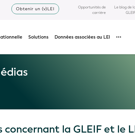
Opportunités de
Le blog de l
Obtenir un (v)LEI
carrière
GLEI
sationnelle
Solutions
Données associées au LEI
•••
Médias
 concernant la GLEIF et le L