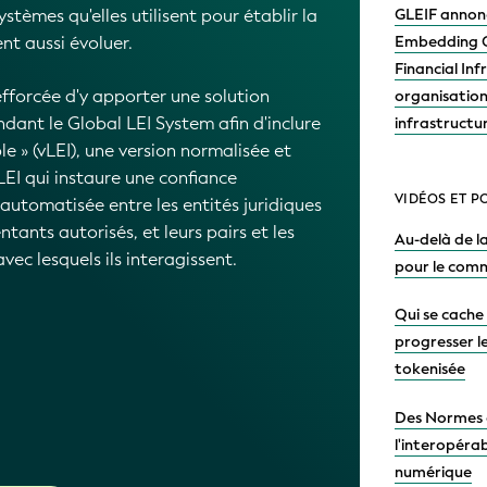
ure qu'une « identité mondiale » peut
treprises, quels que soient le secteur
u monde.
détails
2026-06-29
2026-06-23