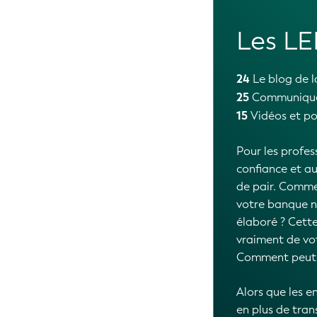
Lightb
22
Le blog de l
Cette « série d
met en lumière 
promotion des L
les régions géo
mettant en évid
autorités et le
et dans quel b
provenant de s
l'essor de cha
réglementation 
LEI dans des a
la GLEIF entend