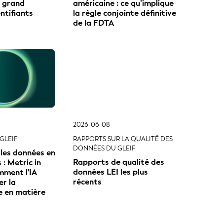
données LEI les plus
mment l'IA
récents
er la
e en matière
Page suivante
s plus
s sur les