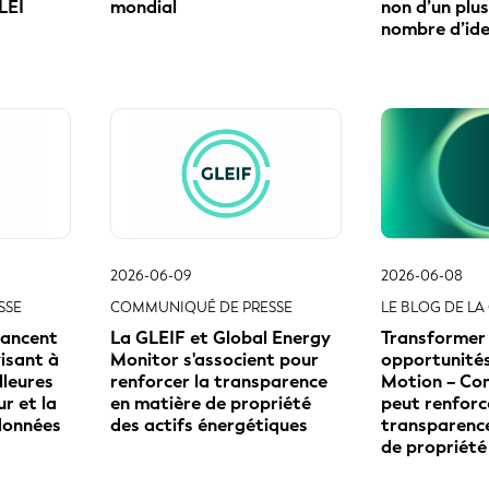
lleures
renforcer la transparence
Motion – Co
r et la
en matière de propriété
peut renforc
données
des actifs énergétiques
transparenc
de propriété
1
2
3
...
46
permettons des prises de décision
entes, moins coûteuses et plus fiable