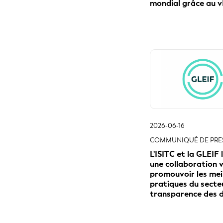
promouvoir les mei
pratiques du secteu
transparence des 
Page préc.
Nous 
intellig