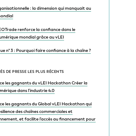
 de la série « LEI Lightbulb » – Le LEI dans la
méricaine : ce qu’implique la règle conjointe
 la FDTA
 série de blogs LEI Lightbulb - Le Royaume-Uni
eur du LEI sur les marchés des actifs
série de blogs LEI Lightbulb - Comment le LEI et
nt faire progresser la surveillance des actifs
 l'échelle mondiale