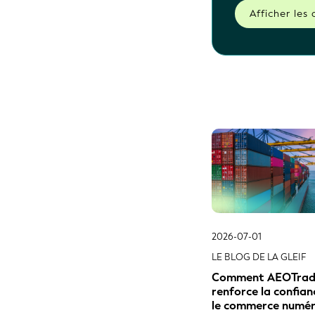
LE BLOG DE LA GLEIF
Comment AEOTra
renforce la confia
le commerce numér
mondial grâce au v
2026-06-16
COMMUNIQUÉ DE PRE
L'ISITC et la GLEIF
une collaboration 