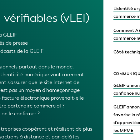
# 22e article
ulb Series
législation a
définitive de
a GLEIF
# 21 dans la
plaide en fav
e blogs LEI Lightbulb » de la GLEIF
numériques
l'ampleur de l'acceptation et de la
EI dans les secteurs public et privé,
# 20 dans la 
graphiques et les applications en
le vLEI peuve
ence les leaders du secteur, les
numériques à
s organisations qui soutiennent les LEI
ut. En révélant comment le succès
olides bases réglementaires favorise
mpions en faveur d'une avancée de la
des LEI et l'adoption volontaire des
pplications nouvelles et émergentes,
 sensibiliser à la valeur potentielle