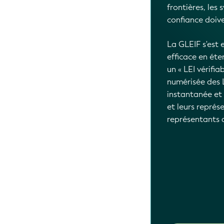
actuelle et fut
procurer aux en
et la région d
Afficher les 
2026-07-01