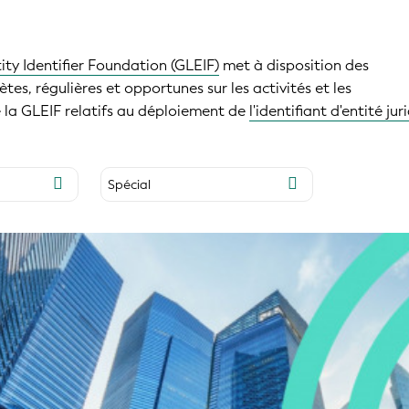
ity Identifier Foundation (GLEIF)
met à disposition des
es, régulières et opportunes sur les activités et les
la GLEIF relatifs au déploiement de
l'identifiant d'entité ju
Spécial
Les LEI vérifiables (vLEI)
Lightbulb Series
Agent de validation
Le LEI dans les chaînes
d'approvisionnement