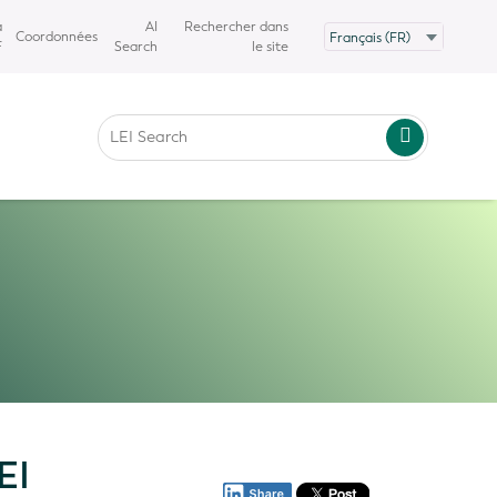
a
AI
Rechercher dans
Coordonnées
F
Search
le site
EI