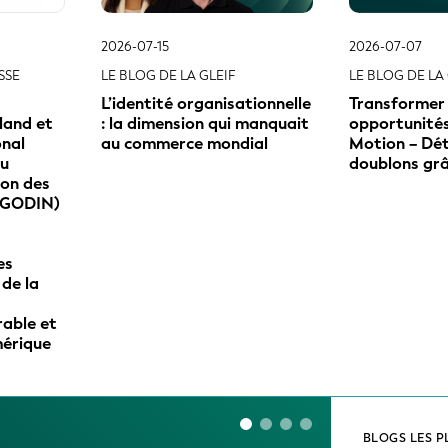
2026-07-15
2026-07-07
SSE
LE BLOG DE LA GLEIF
LE BLOG DE LA 
L’identité organisationnelle
Transformer 
land et
: la dimension qui manquait
opportunités 
onal
au commerce mondial
Motion – Dét
au
doublons grâc
ion des
(GODIN)
es
 de la
able et
mérique
BLOGS LES P