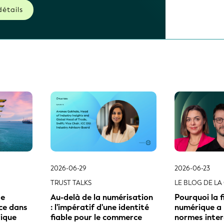
TRUST TALKS
LE BLOG DE LA 
de
Au-delà de la numérisation
Pourquoi la 
nce dans
: l'impératif d'une identité
numérique a 
ique
fiable pour le commerce
normes inter
LEI
mondial
non d’un plu
nombre d’ide
2026-06-09
2026-06-08
SSE
COMMUNIQUÉ DE PRESSE
LE BLOG DE LA 
 lancent
La GLEIF et Global Energy
Transformer 
visant à
Monitor s'associent pour
opportunités 