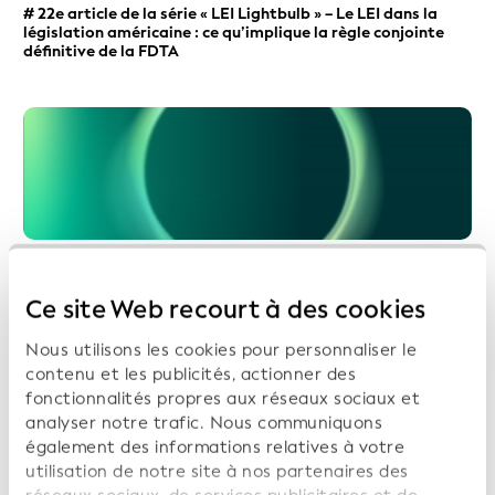
# 22e article de la série « LEI Lightbulb » – Le LEI dans la
législation américaine : ce qu’implique la règle conjointe
définitive de la FDTA
2026-06-08
Transformer les données en opportunités : Metric in Motion
Ce site Web recourt à des cookies
– Comment l'IA peut renforcer la transparence en matière
de propriété
Nous utilisons les cookies pour personnaliser le
contenu et les publicités, actionner des
fonctionnalités propres aux réseaux sociaux et
analyser notre trafic. Nous communiquons
également des informations relatives à votre
utilisation de notre site à nos partenaires des