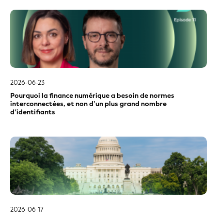
Outil de recherche de LEI
Qualité des données
Rapports de gestion de la qualité des données de la
GLEIF
Rapports de gestion sur le Global LEI System
Regulatory Oversight Committee (ROC)
2026-06-23
Renouvellement de LEI
Pourquoi la finance numérique a besoin de normes
interconnectées, et non d’un plus grand nombre
Règlementation
d’identifiants
Répertoire mondial des LEI
Services de correspondant bancaire
Services de la GLEIF
Émetteurs de LEI (Unités opérationnelles locales – UOL)
2026-06-17