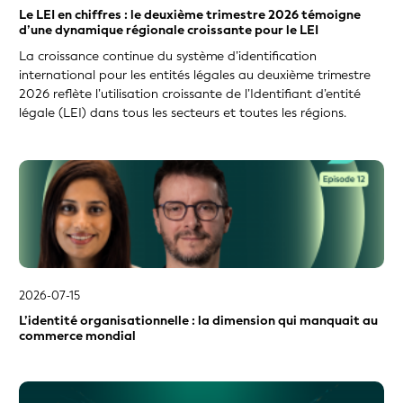
Copies validées et Fichiers delta de la GLEIF
Le LEI en chiffres : le deuxième trimestre 2026 témoigne
2015
Digital Trade
d’une dynamique régionale croissante pour le LEI
Données de Niveau 1 / de carte de visite (Qui est qui)
La croissance continue du système d’identification
international pour les entités légales au deuxième trimestre
Données ouvertes
2026 reflète l’utilisation croissante de l’Identifiant d’entité
Entity Legal Form (ELF) Code List
légale (LEI) dans tous les secteurs et toutes les régions.
Exigences relatives à une politique
Fichiers concaténés de la GLEIF
Formats du fichier commun de données
Gestion des données
Gestion des relations clients
Gestion des risques
Global Legal Entity Identifier Foundation (GLEIF)
2026-07-15
Gouvernance
L’identité organisationnelle : la dimension qui manquait au
commerce mondial
Identifiant d'entité juridique (LEI)
Identifiant de produit unique (IPU)
Identifiant de transaction unique (ITU)