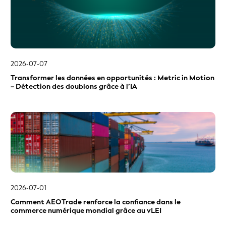
Identité numérique
Instruments dérivés de gré à gré (OTC)
Interoperability
LEI expirés
2026-07-07
Les LEI vérifiables (vLEI)
Transformer les données en opportunités : Metric in Motion
Les certificats numériques
– Détection des doublons grâce à l’IA
Liste de codes de formes juridiques d’entités
Liste des autorités d'enregistrement
Loi sur la déclaration de prêts hypothécaires au titre de
résidences principales (HMDA)
L’analyse de rentabilité d’un LEI
MiFID II / MiFIR
Mises à jour techniques
2026-07-01
Niveau 2/Données relationnelles (Qui appartient à qui)
Comment AEOTrade renforce la confiance dans le
Normes
commerce numérique mondial grâce au vLEI
Nouvelles concernant le LEI